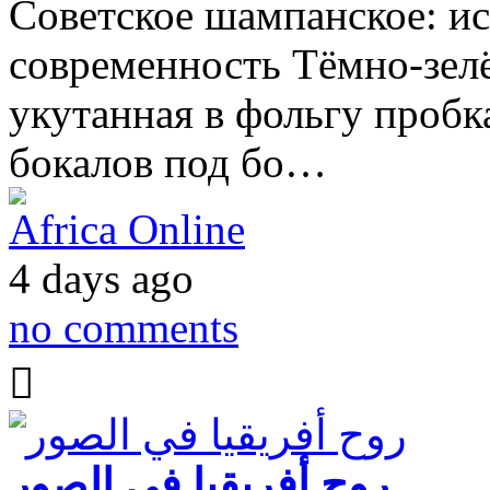
Советское шампанское: ис
современность Тёмно-зелё
укутанная в фольгу пробк
бокалов под бо…
Africa Online
4 days ago
no comments
روح أفريقيا في الصور