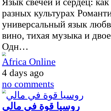
Язык свечей и сердец: ка
разных культурах Романт
универсальный язык любви
вино, тихая музыка и двое
Одн…
Africa Online
4 days ago
no comments
روسيا قوة في مالي