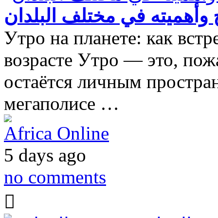
وأهميته في مختلف البلدان
Утро на планете: как встр
возрасте Утро — это, пож
остаётся личным простран
мегаполисе …
Africa Online
5 days ago
no comments