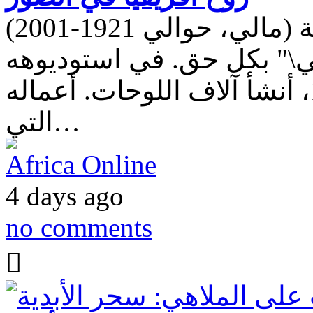
الباحثون: في بداية تاريخ التصوير سيدو كيطة (مالي، حوالي 1921-2001)
ي\" بكل حق. في استوديوهه
في باناكا (مالي) من عام 1948 إلى 1963، أنشأ آلاف اللوحات. أعماله
التي…
Africa Online
4 days ago
no comments