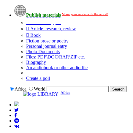
Share your works with the world!
Publish materials
Publication type?
Article, research, review
Book
Fiction prose or poetry
Personal journal entry
Photo Documents
Files: PDF\DOC\RAR\ZIP etc.
Biography
An audiobook or other audio file
Additional options:
Create a poll
Africa
World
Africa
LIBRARY