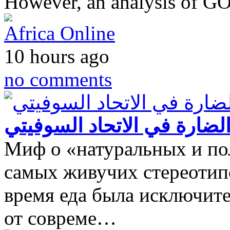
However, an analysis of 
Africa Online
10 hours ago
no comments
الضارة في الاتحاد السوفيتي
Миф о «натуральных и по
самых живучих стереотипо
время еда была исключите
от совреме…