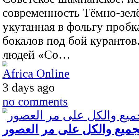
современность Тёмно-зелё
укутанная в фольгу пробк
бокалов под бой курантов
людей «Со…
Africa Online
3 days ago
no comments
لجميع والكل على مر العصور