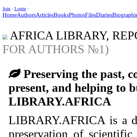
Join
·
Login
·
Home
Authors
Articles
Books
Photos
Files
Diaries
Biographi
AFRICA LIBRARY, RE
FOR AUTHORS №1)
Preserving the past, co
present, and helping to bu
LIBRARY.AFRICA
LIBRARY.AFRICA is a digi
preservation of scientifi