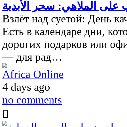
ب على الملاهي: سحر الأبدية
Взлёт над суетой: День ка
Есть в календаре дни, ко
дорогих подарков или оф
— для рад…
Africa Online
4 days ago
no comments