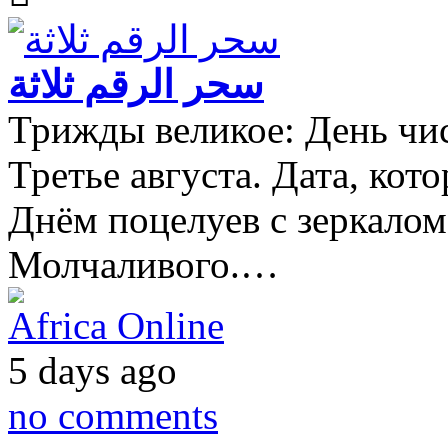
سحر الرقم ثلاثة
Трижды великое: День чис
Третье августа. Дата, кот
Днём поцелуев с зеркало
Молчаливого.…
Africa Online
5 days ago
no comments