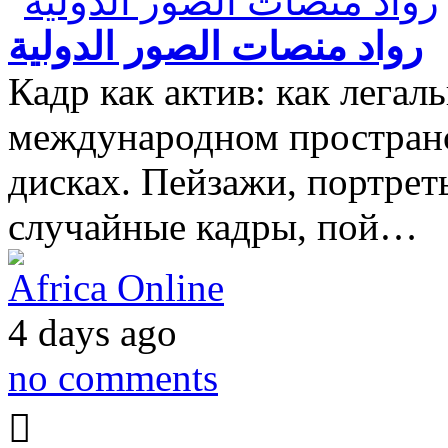
رواد منصات الصور الدولية
Кадр как актив: как легал
международном пространс
дисках. Пейзажи, портрет
случайные кадры, пой…
Africa Online
4 days ago
no comments