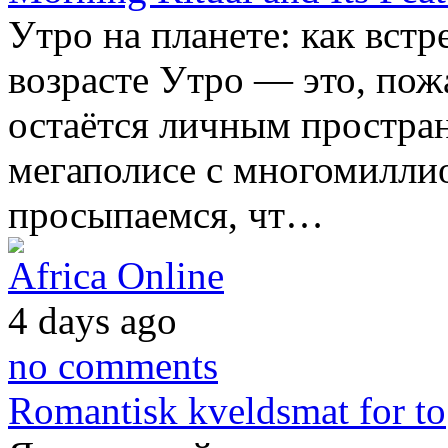
Утро на планете: как встр
возрасте Утро — это, пож
остаётся личным простран
мегаполисе с многомилли
просыпаемся, чт…
Africa Online
4 days ago
no comments
Romantisk kveldsmat for to