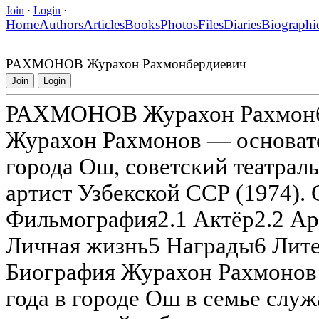
Join
·
Login
·
Home
Authors
Articles
Books
Photos
Files
Diaries
Biographi
РАХМОНОВ Журахон Рахмонбердиевич
Join
Login
РАХМОНОВ Журахон Рахмонб
Журахон Рахмонов — основате
города Ош, советский театрал
артист Узбекской ССР (1974).
Фильмография2.1 Актёр2.2 Арт
Личная жизнь5 Награды6 Лит
Биография Журахон Рахмонов 
года в городе Ош в семье слу