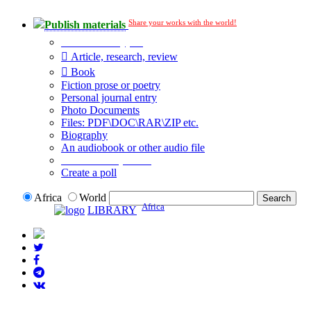
Share your works with the world!
Publish materials
Publication type?
Article, research, review
Book
Fiction prose or poetry
Personal journal entry
Photo Documents
Files: PDF\DOC\RAR\ZIP etc.
Biography
An audiobook or other audio file
Additional options:
Create a poll
Africa
World
Africa
LIBRARY