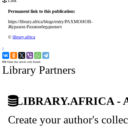
Link
Permanent link to this publication:
https://library.africa/blogs/entry/РАХМОНОВ-
Журахон-Рахмонбердиевич
©
library.africa
‹
›
Share this article with friends
Library Partners
LIBRARY.AFRICA - Afr
Create your author's collec