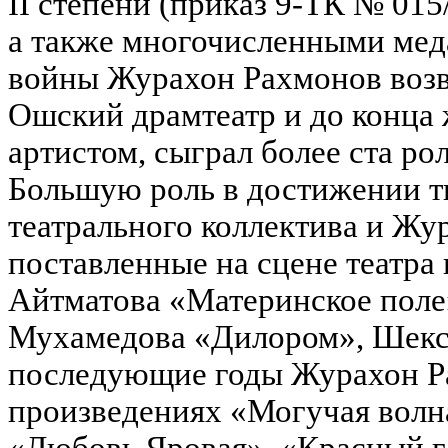
II степени (приказ 9-ТК № 015/
а также многочисленными мед
войны Журахон Рахмонов возв
Ошский драмтеатр и до конца 
артистом, сыграл более ста рол
Большую роль в достижении т
театрального коллектива и Жу
поставленные на сцене театра
Айтматова «Материнское поле
Мухамедова «Дилором», Шекс
последующие годы Журахон Ра
произведениях «Могучая вол
«Любовь Яровая», «Красный г