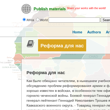
Share your works with the world!
Publish materials
Africa
World
Home
Authors
Ar
Реформа для нас
Реформа для нас
Как было обещано читателям, в нынешнем учебном
обсуждению проблем реформирования армии и фло
хорошо известен в войсках, в особенности тем о
горнило чеченской войны. Боевой генерал Генна
генерал-лейтенант Геннадий Николаевич Трошев 
Кавказского военного округа. - Товарищ генерал-ле