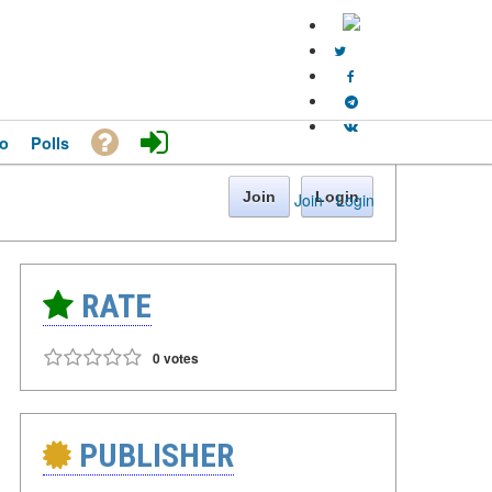
o
Polls
Join
Login
Join
·
Login
RATE
0 votes
PUBLISHER