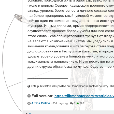
условиях приходится жить и работать, выполнять
числе и воинам Северо- Кавказского военного окру
взгляд, уровень боеготовности личного состава со
наиболее принципиальный, узловой момент сегодн
сейчас один из немногих государственных институ
функции. Иными словами, армия поддерживает не
осуществляет процесс боевой учебы личного состава
этого слова - самопожертвования требует от люде
не являются исключением. В этом мы убедились в
внимания командования и штаба округа стали под
дислоцированные в Республике Дагестан, в городе 
удовлетворено уровнем боевой выучки личного со
максимальным напряжением. И это несмотря на з
других округах обстановка не лучше, бедственное 
____________________
This publication was posted on Libmonster in another country. The a
Full version:
https://libmonster.com/m/article
Africa Online
·
534 days ago
0
295