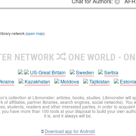
Chat for Authors:
AFRI
library network (
open map
)
TER NETWORK
ONE WORLD - ON
US-Great Britain
Sweden
Serbia
kraine
Kazakhstan
Moldova
Tajikistan
Estoni
r's collection at Libmonster: articles, books, studies. Libmonster will s
 of affiliates, partner libraries, search engines, social networks). You wi
ues, students, readers and other interested parties, in order to acquain
 you have more than 100 tools at your disposal to build your own author c
it is, and it always will be.
Download app for Android