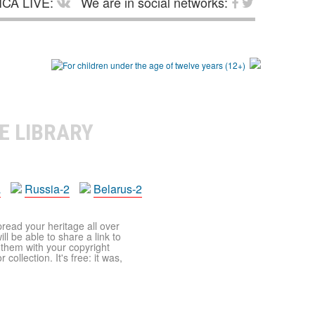
CA LIVE:
We are in social networks:
E LIBRARY
a
Russia-2
Belarus-2
pread your heritage all over
ll be able to share a link to
t them with your copyright
ollection. It's free: it was,