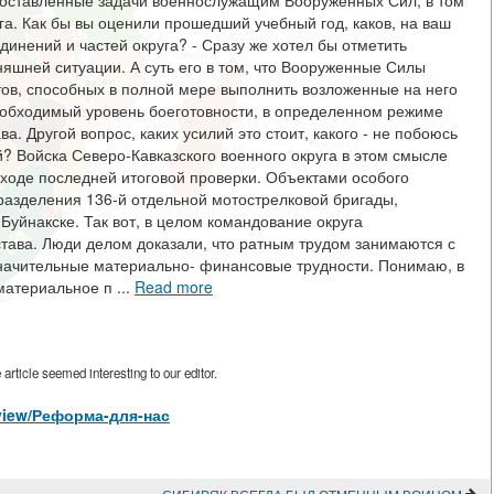
 поставленные задачи военнослужащим Вооруженных Сил, в том
га. Как бы вы оценили прошедший учебный год, каков, на ваш
единений и частей округа? - Сразу же хотел бы отметить
яшней ситуации. А суть его в том, что Вооруженные Силы
тов, способных в полной мере выполнить возложенные на него
обходимый уровень боеготовности, в определенном режиме
. Другой вопрос, каких усилий это стоит, какого - не побоюсь
й? Войска Северо-Кавказского военного округа в этом смысле
 ходе последней итоговой проверки. Объектами особого
разделения 136-й отдельной мотострелковой бригады,
Буйнакске. Так вот, в целом командование округа
става. Люди делом доказали, что ратным трудом занимаются с
начительные материально- финансовые трудности. Понимаю, в
материальное п ...
Read more
rticle seemed interesting to our editor.
s/view/Реформа-для-нас