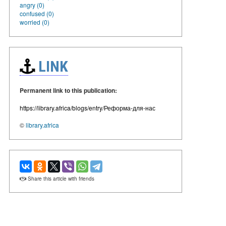
angry (0)
confused (0)
worried (0)
LINK
Permanent link to this publication:
https://library.africa/blogs/entry/Реформа-для-нас
©
library.africa
Share this article with friends