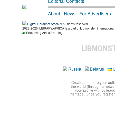
Editorial Contacts
About
·
News
·
For Advertisers
Digital Library of Africa
® All rights reserved.
2023-2026, LIBRARY.AFRICA is a part of Libmonster, international 
Preserving Africa's heritage
LIBMONS
Russia
Belarus
U
Create and store your autho
the world (through a network
your profile with colleag
heritage. Once you register,