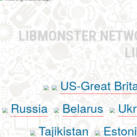
LIBMONSTER NET
L
US-Great Brit
Russia
Belarus
Ukr
Tajikistan
Eston