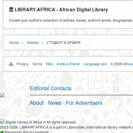
LIBRARY.AFRICA - African Digital Library
Create your author's collection of articles, books, author's works, biographies
›
›
Home
Diaries
СТУДЕНТ И АРМИЯ
Privacy
Terms
FAQ
Invite a Friend
Language (en)
© 2026
Africa
Editorial Contacts
About
·
News
·
For Advertisers
Digital Library of Africa
® All rights reserved.
2023-2026, LIBRARY.AFRICA is a part of Libmonster, international library network 
Preserving Africa's heritage