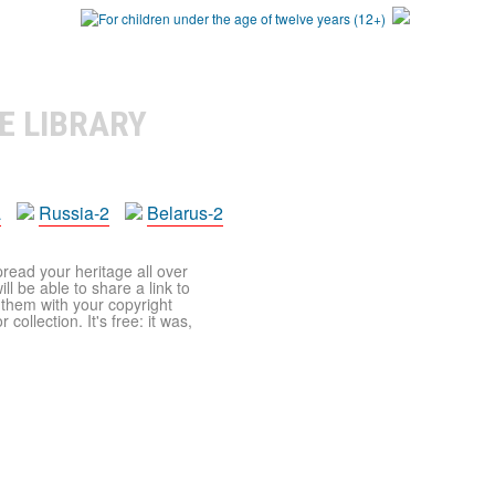
E LIBRARY
a
Russia-2
Belarus-2
pread your heritage all over
ll be able to share a link to
t them with your copyright
ollection. It's free: it was,