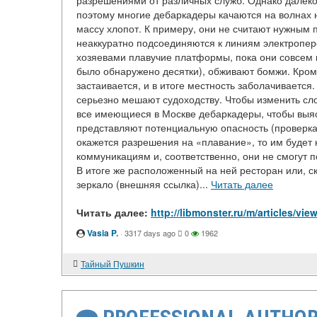
разрешениями от различных служб. Однако далеко
поэтому многие дебаркадеры качаются на волнах 
массу хлопот. К примеру, они не считают нужным 
неаккуратно подсоединяются к линиям электропер
хозяевами плавучие платформы, пока они совсем н
было обнаружено десятки), обживают бомжи. Кроме
застаивается, и в итоге местность заболачиваетс
серьезно мешают судоходству. Чтобы изменить сл
все имеющиеся в Москве дебаркадеры, чтобы выясн
представляют потенциальную опасность (проверка 
окажется разрешения на «плавание», то им будет
коммуникациям и, соответственно, они не смогут
В итоге же расположенный на ней ресторан или, ск
зеркало (внешняя ссылка)...
Читать далее
Читать далее:
http://libmonster.ru/m/articles/
Vasia P.
·
3317 days ago
0
1962
Тайный Пушкин