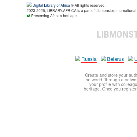
Digital Library of Africa
® All rights reserved.
2023-2026, LIBRARY.AFRICA is a part of Libmonster, international 
Preserving Africa's heritage
LIBMONS
Russia
Belarus
U
Create and store your autho
the world (through a network
your profile with colleag
heritage. Once you register,