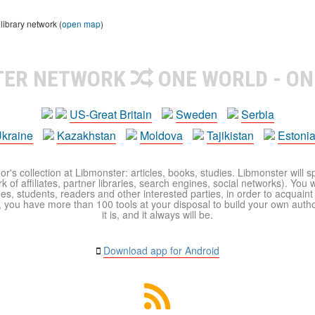
library network (
open map
)
TER NETWORK
ONE WORLD - ON
US-Great Britain
Sweden
Serbia
kraine
Kazakhstan
Moldova
Tajikistan
Estoni
r's collection at Libmonster: articles, books, studies. Libmonster will s
 of affiliates, partner libraries, search engines, social networks). You wi
ues, students, readers and other interested parties, in order to acquain
 you have more than 100 tools at your disposal to build your own author c
it is, and it always will be.
Download app for Android