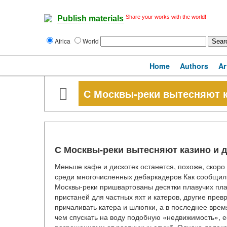
Share your works with the world!
Publish materials
Africa
World
Home
Authors
Ar
С Москвы-реки вытесняют к
С Москвы-реки вытесняют казино и д
Меньше кафе и дискотек останется, похоже, скоро
среди многочисленных дебаркадеров Как сообщили
Москвы-реки пришвартованы десятки плавучих пла
пристаней для частных яхт и катеров, другие превр
причаливать катера и шлюпки, а в последнее врем
чем спускать на воду подобную «недвижимость», 