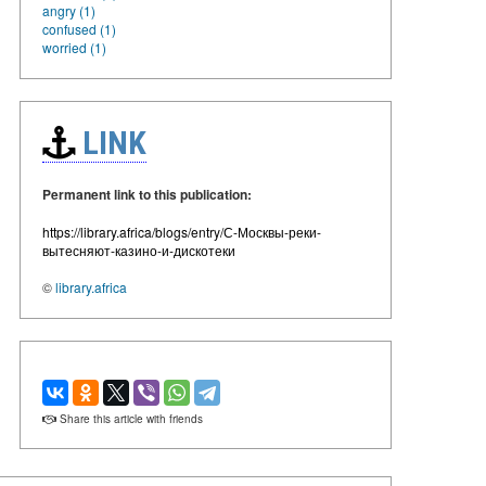
angry (1)
confused (1)
worried (1)
LINK
Permanent link to this publication:
https://library.africa/blogs/entry/С-Москвы-реки-
вытесняют-казино-и-дискотеки
©
library.africa
Share this article with friends