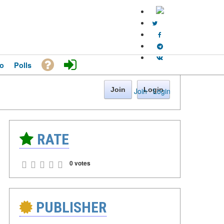
o
Polls
Join
Login
Join
·
Login
RATE
0 votes
PUBLISHER