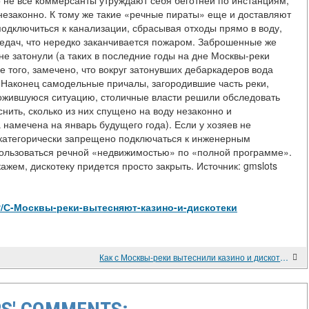
 не все коммерсанты утруждают себя беготней по инстанциям,
незаконно. К тому же такие «речные пираты» еще и доставляют
подключиться к канализации, сбрасывая отходы прямо в воду,
едач, что нередко заканчивается пожаром. Заброшенные же
е затонули (а таких в последние годы на дне Москвы-реки
 того, замечено, что вокруг затонувших дебаркадеров вода
я. Наконец самодельные причалы, загородившие часть реки,
ожившуюся ситуацию, столичные власти решили обследовать
ить, сколько из них спущено на воду незаконно и
намечена на январь будущего года). Если у хозяев не
 категорически запрещено подключаться к инженерным
 пользоваться речной «недвижимостью» по «полной программе».
ажем, дискотеку придется просто закрыть. Источник: gmslots
view/С-Москвы-реки-вытесняют-казино-и-дискотеки
Как с Москвы-реки вытеснили казино и дискотеки (авторский репортаж из 2009-го)