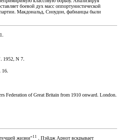
 непримиримую классовую борьбу. Анализируя
ставляет боевой дух масс оппортунистической
 партии. Макдональд, Сноудон, фабианцы были
1.
. 1952, N 7.
 16.
ers Federation of Great Britain from 1910 onward. London.
11
 лучшей жизни"
. Пэйдж Арнот вскрывает