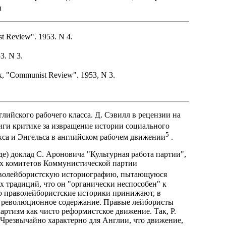
и
st Review". 1953. N 4.
3. N 3.
rx, "Communist Review". 1953, N 3.
лийского рабочего класса. Д. Сэвилл в рецензии на
иги критике за извращение истории социального
5
кса и Энгельса в английском рабочем движении
.
е) доклад С. Ароновича "Культурная работа партии",
х комитетов Коммунистической партии
аволейбористскую историографию, пытающуюся
х традиций, что он "органически неспособен" к
ю праволейбористские историки принижают, в
го революционное содержание. Правые лейбористы
чартизм как чисто реформистское движение. Так, Р.
"Чрезвычайно характерно для Англии, что движение,