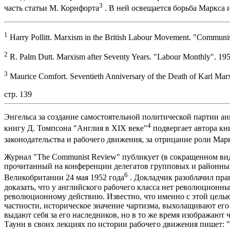
3
часть статьи М. Корнфорта
. В ней освещается борьба Маркса 
1
Harry Pollitt. Marxism in the British Labour Movement. "Communi
2
R. Palm Dutt. Marxism after Seventy Years. "Labour Monthly". 195
3
Maurice Comfort. Seventieth Anniversary of the Death of Karl Ma
стр. 139
Энгельса за создание самостоятельной политической партии анг
4
книгу Д. Томпсона "Англия в XIX веке"
подвергает автора кн
законодательства и рабочего движения, за отрицание роли Мар
Журнал "The Communist Review" публикует (в сокращенном вид
прочитанный на конференции делегатов групповых и районны
6
Великобритании 24 мая 1952 года
. Докладчик разоблачил пр
доказать, что у английского рабочего класса нет революционны
революционному действию. Известно, что именно с этой цель
частности, историческое значение чартизма, выхолащивают е
выдают себя за его наследников, но в то же время изображают 
Тауни в своих лекциях по истории рабочего движения пишет: 