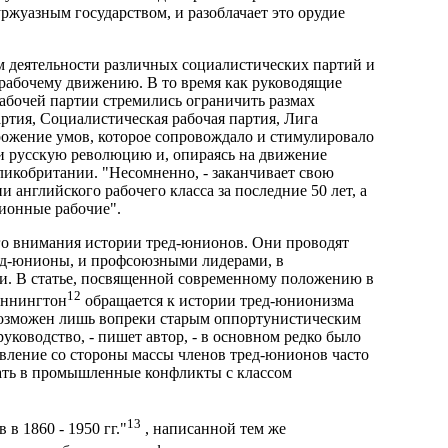
ржуазным государством, и разоблачает это орудие
м деятельности различных социалистических партий и
 рабочему движению. В то время как руководящие
абочей партии стремились ограничить размах
ртия, Социалистическая рабочая партия, Лига
брожение умов, которое сопровождало и стимулировало
и русскую революцию и, опираясь на движение
икобритании. "Несомненно, - заканчивает свою
и английского рабочего класса за последние 50 лет, а
ционные рабочие".
го внимания истории тред-юнионов. Они проводят
ред-юнионы, и профсоюзными лидерами, в
. В статье, посвященной современному положению в
12
аннингтон
обращается к истории тред-юнионизма
возможен лишь вопреки старым оппортунистическим
уководство, - пишет автор, - в основном редко было
вление со стороны массы членов тред-юнионов часто
пать в промышленные конфликты с классом
13
в 1860 - 1950 гг."
, написанной тем же