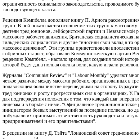
ограниченность социального законодательства, проводимого бу
господствующего класса.
Рецензия Кэмпбелла дополняет книгу П. Арнота рассмотрение
групп. В ней показывается отношение этих групп к массовому
деятели тред-юнионов, лейбористской партии и Независимой р
массового рабочего движения, Британская социалистическая па
гильдейских социалистов и другие "вносили свой вклад в то 
массовое движение". Эти группы приветствовали впоследстви
фабричных старост, образовали Коммунистическую партию Вел
рецензию Кэмпбелл, - настало время, для создания такой истори
которой будет дана полная оценка роли, какую играли револю
Журналы "Communist Review" и "Labour Monthly" уделяют мно
четкое различие между массами рабочих, организованных в т
подавляющем большинстве перешедшими на сторону буржуазии
тред-юнионах и росту прогрессивных сил в организациях, У. Г
для подтверждения положения о том, что каждый шаг вперед 
лидерам и в борьбе с ними. "Официальное тред-юнионистское р
инициатором боевых выступлений за последние полвека, но да
побуждало их принимать ответственность руководства и всту
предпринимателей и его правительствами".
В рецензии на книгу Д. Тэйта "Лондонский совет тред-юнионов 
14