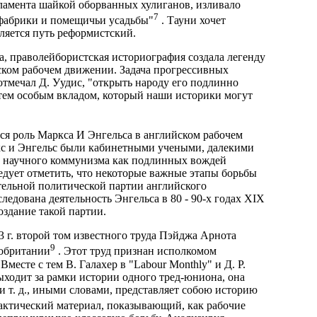
ламента шайкой оборванных хулиганов, изливало
7
 фабрики и помещичьи усадьбы"
. Тауни хочет
ляется путь реформистский.
, праволейбористская историография создала легенду
йском рабочем движении. Задача прогрессивных
 отмечал Д. Уудис, "открыть народу его подлинно
 тем особым вкладом, который наши историки могут
ся роль Маркса И Энгельса в английском рабочем
ркс и Энгельс были кабинетными учеными, далекими
в научного коммунизма как подлинных вождей
едует отметить, что некоторые важные этапы борьбы
тельной политической партии английского
ледована деятельность Энгельса в 80 - 90-х годах XIX
оздание такой партии.
 г. второй том известного труда Пэйджа Арнота
9
кобритании
. Этот труд признан исполкомом
есте с тем В. Галахер в "Labour Monthly" и Д. Р.
ыходит за рамки истории одного тред-юниона, она
 т. д., иными словами, представляет собою историю
актический материал, показывающий, как рабочие