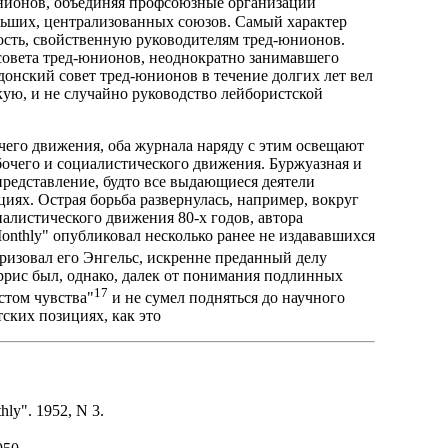
юнионов, объединяя профсоюзные организации
ольших, централизованных союзов. Самый характер
сть, свойственную руководителям тред-юнионов.
совета тред-юнионов, неоднократно занимавшего
онский совет тред-юнионов в течение долгих лет вел
кую, и не случайно руководство лейбористской
чего движения, оба журнала наряду с этим освещают
очего и социалистического движения. Буржуазная и
представление, будто все выдающиеся деятели
иях. Острая борьба развернулась, например, вокруг
алистического движения 80-х годов, автора
onthly" опубликовал несколько ранее не издававшихся
еризовал его Энгельс, искренне преданный делу
рис был, однако, далек от понимания подлинных
17
стом чувства"
и не сумел подняться до научного
тских позициях, как это
hly". 1952, N 3.