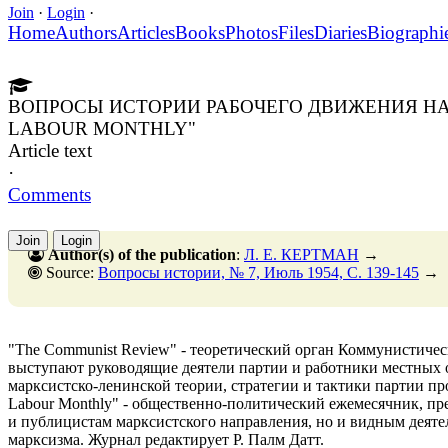
Join
·
Login
·
Home
Authors
Articles
Books
Photos
Files
Diaries
Biographi
ВОПРОСЫ ИСТОРИИ РАБОЧЕГО ДВИЖЕНИЯ НА
LABOUR MONTHLY"
Article text
·
Comments
Join
Login
Author(s) of the publication
:
Л. Е. КЕРТМАН
→
Source:
Вопросы истории, № 7, Июль 1954, C. 139-145
→
"The Communist Review" - теоретический орган Коммунистичес
выступают руководящие деятели партии и работники местных 
марксистско-ленинской теории, стратегии и тактики партии про
Labour Monthly" - общественно-политический ежемесячник, пр
и публицистам марксистского направления, но и видным деяте
марксизма. Журнал редактирует Р. Палм Датт.