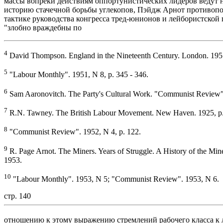
массы вопреки действиям оппортунистических лидеров ведут
историю стачечной борьбы углекопов, Пэйдж Арнот противопо
тактике руководства конгресса тред-юнионов и лейбористской
"злобно враждебны по
4
David Thompson. England in the Nineteenth Century. London. 195
5
"Labour Monthly". 1951, N 8, p. 345 - 346.
6
Sam Aaronovitch. The Party's Cultural Work. "Communist Review"
7
R.N. Tawney. The British Labour Movement. New Haven. 1925, p.
8
"Communist Review". 1952, N 4, p. 122.
9
R. Page Arnot. The Miners. Years of Struggle. A History of the Min
1953.
10
"Labour Monthly". 1953, N 5; "Communist Review". 1953, N 6.
стр. 140
отношению к этому выражению стремлений рабочего класса к