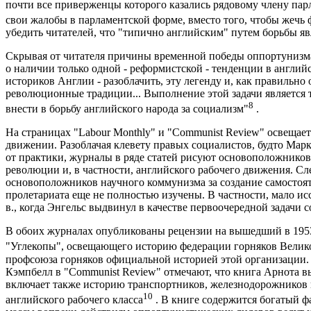
почти все приверженцы которого казались рядовому члену пар
свои жалобы в парламентской форме, вместо того, чтобы жечь
убедить читателей, что "типично английским" путем борьбы яв
Скрывая от читателя причины временной победы оппортунизма
о наличии только одной - реформистской - тенденции в англи
историков Англии - разоблачить, эту легенду и, как правильно
революционные традиции... Выполнение этой задачи является
8
внести в борьбу английского народа за социализм"
.
На страницах "Labour Monthly" и "Communist Review" освещает
движении. Разоблачая клевету правых социалистов, будто Ма
от практики, журналы в ряде статей рисуют основоположнико
революции и, в частности, английского рабочего движения. Сл
основоположников научного коммунизма за создание самостоя
пролетариата еще не полностью изучены. В частности, мало исс
в., когда Энгельс выдвинул в качестве первоочередной задачи с
В обоих журналах опубликованы рецензии на вышедший в 1953
"Углекопы", освещающего историю федерации горняков Вели
профсоюза горняков официальной историей этой организации. Вм
Кэмпбелл в "Communist Review" отмечают, что книга Арнота в
включает также историю транспортников, железнодорожников и
10
английского рабочего класса
. В книге содержится богатый ф