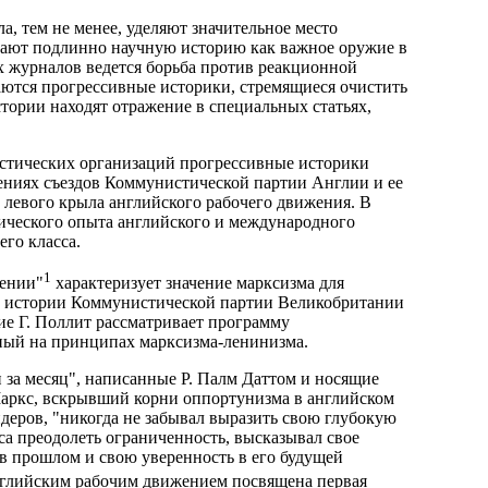
, тем не менее, уделяют значительное место
вают подлинно научную историю как важное оружие в
х журналов ведется борьба против реакционной
ются прогрессивные историки, стремящиеся очистить
ории находят отражение в специальных статьях,
истических организаций прогрессивные историки
ениях съездов Коммунистической партии Англии и ее
 левого крыла английского рабочего движения. В
ического опыта английского и международного
го класса.
1
жении"
характеризует значение марксизма для
ие истории Коммунистической партии Великобритании
ие Г. Поллит рассматривает программу
ный на принципах марксизма-ленинизма.
и за месяц", написанные Р. Палм Даттом и носящие
 Маркс, вскрывший корни оппортунизма в английском
еров, "никогда не забывал выразить свою глубокую
са преодолеть ограниченность, высказывал свое
 в прошлом и свою уверенность в его будущей
английским рабочим движением посвящена первая