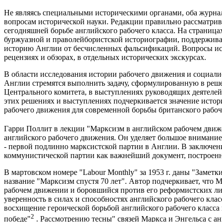
Не являясь специальными историческими органами, оба журнала
вопросам исторической науки. Редакции правильно рассматри
сегодняшней борьбе английского рабочего класса. На страница
буржуазной и праволейбористской историографии, поддержива
историю Англии от бесчисленных фальсификаций. Вопросы ист
рецензиях и обзорах, в отдельных исторических экскурсах.
В области исследования истории рабочего движения и социал
Англии стремятся выполнить задачу, сформулированную в реш
Центрального комитета, в выступлениях руководящих деятелей
этих решениях и выступлениях подчеркивается значение истор
рабочего движения для современной борьбы британского рабоче
Гарри Поллит в лекции "Марксизм в английском рабочем дви
английского рабочего движения. Он уделяет большое вниман
- первой подлинно марксистской партии в Англии. В заключен
коммунистической партии как важнейший документ, построен
В мартовском номере "Labour Monthly" за 1953 г. даны "Заметк
название "Марксизм спустя 70 лет". Автор подчеркивает, что
рабочем движении и боровшийся против его реформистских лид
уверенность в силах и способностях английского рабочего клас
восхищение героической борьбой английского рабочего класса
2
победе"
. Рассмотрению тесны" связей Маркса и Энгельса с 