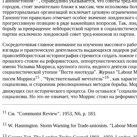
Ганнингтоном
, справедливо указывается, что советы тред-
городов, стоят значительно ближе к массам, чем исполкомы б
территориальных организаций исключает цеховую ограниченно
Ганнингтон правильно отмечает особое значение лондонского 
прогрессивную позицию в ряде важнейших вопросов. Так, лонд
борьбу за превращение лейбористской партии в социалистичес
партии исключило лондонский совет тред-юнионов из партии.
Сосредоточивая главное внимание на изучении массового рабо
взгляды и практическую деятельность выдающихся лидеров раб
праволейбористская историография стремится создать ложное 
прошлого стояли на реформистских, оппортунистических позиц
имени Уильяма Морриса, крупного поэта, видного деятеля соци
социалистической утопии "Вести ниоткуда". Журнал "Labour M
15
16
писем Морриса
. "Чувствительный мечтатель"
, как характ
социализма, и сторонник революционных методов борьбы, Мор
движущих сил исторического процесса. Он оставался "социали
социализма. Но это не означает, что Моррис стоял на реформис
11
См. "Communist Review". 1953, N6, p. 183.
12
W. Hannington. Storm Warning for Trade-unionists. "Labour Mont
13