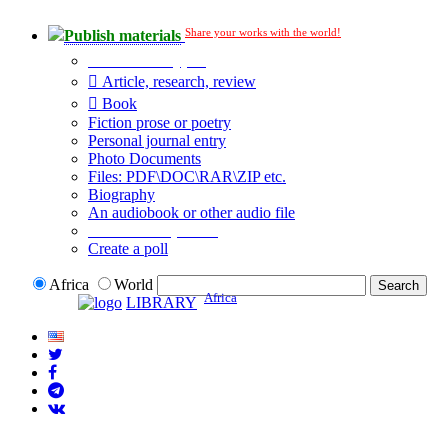
Share your works with the world!
Publish materials
Publication type?
Article, research, review
Book
Fiction prose or poetry
Personal journal entry
Photo Documents
Files: PDF\DOC\RAR\ZIP etc.
Biography
An audiobook or other audio file
Additional options:
Create a poll
Africa
World
Africa
LIBRARY