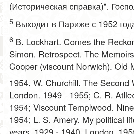
(Историческая справка)". Госпол
5
Выходит в Париже с 1952 год
6
B. Lockhart. Comes the Reckon
Simon. Retrospect. The Memoirs
Cooper (viscount Norwich). Old 
1954, W. Churchill. The Second Wo
London. 1949 - 1955; C. R. Atlle
1954; Viscount Templwood. Nine 
1954; L. S. Amery. My political lif
years. 1929 - 1940. London. 1955