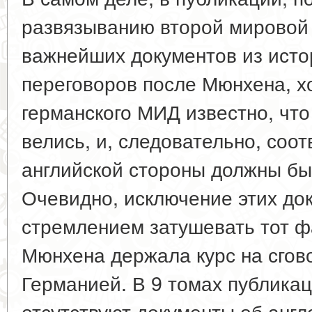
развязыванию второй мировой
важнейших документов из исто
переговоров после Мюнхена, х
германского МИД известно, что
велись, и, следовательно, соо
английской стороны должны бы
Очевидно, исключение этих до
стремлением затушевать тот фа
Мюнхена держала курс на сгово
Германией. В 9 томах публика
отсутствуют документы об англ