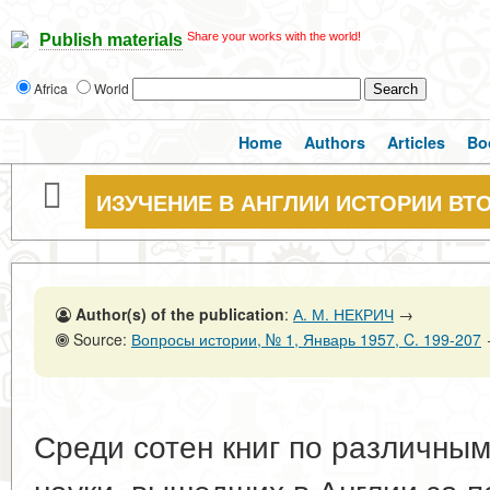
Share your works with the world!
Publish materials
Africa
World
Home
Authors
Articles
Bo
ИЗУЧЕНИЕ В АНГЛИИ ИСТОРИИ В
Author(s) of the publication
:
А. М. НЕКРИЧ
→
Source:
Вопросы истории, № 1, Январь 1957, C. 199-207
Среди сотен книг по различны
науки, вышедших в Англии за 