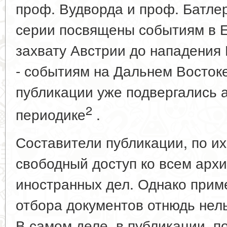
проф. Вудворда и проф. Батле
серии посвящены событиям в Е
захвату Австрии до нападения
- событиям на Дальнем Восток
публикации уже подвергались а
2
периодике
.
Составители публикации, по их
свободный доступ ко всем арх
иностранных дел. Однако прим
отбора документов отнюдь нел
В самом деле, в публикации, п