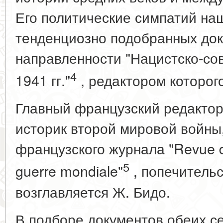
Его политические симпатий на
тенденциозно подобранных док
направленности "Нацистско-со
4
1941 гг."
, редактором которого
Главный французский редактор
историк второй мировой войны
французского журнала "Revue d'
5
guerre mondiale"
, попечительс
возглавляется Ж. Бидо.
В подборе документов обеих с