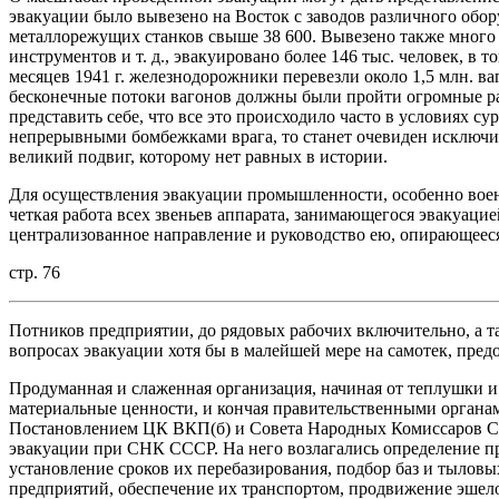
эвакуации было вывезено на Восток с заводов различного обор
металлорежущих станков свыше 38 600. Вывезено также много
инструментов и т. д., эвакуировано более 146 тыс. человек, в 
месяцев 1941 г. железнодорожники перевезли около 1,5 млн. ва
бесконечные потоки вагонов должны были пройти огромные расс
представить себе, что все это происходило часто в условиях с
непрерывными бомбежками врага, то станет очевиден исключи
великий подвиг, которому нет равных в истории.
Для осуществления эвакуации промышленности, особенно воен
четкая работа всех звеньев аппарата, занимающегося эвакуацией
централизованное направление и руководство ею, опирающеес
стр. 76
Потников предприятии, до рядовых рабочих включительно, а 
вопросах эвакуации хотя бы в малейшей мере на самотек, предо
Продуманная и слаженная организация, начиная от теплушки 
материальные ценности, и кончая правительственными органами
Постановлением ЦК ВКП(б) и Совета Народных Комиссаров ССС
эвакуации при СНК СССР. На него возлагались определение п
установление сроков их перебазирования, подбор баз и тылов
предприятий, обеспечение их транспортом, продвижение эшело