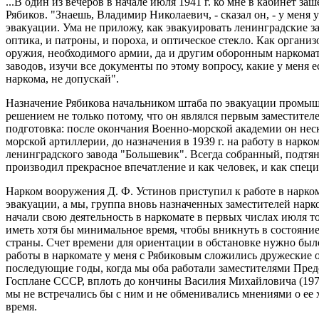
...В один из вечеров в начале июля 1941 г. ко мне в кабинет з
Рябиков. "Знаешь, Владимир Николаевич, - сказал он, - у меня 
эвакуации. Ума не приложу, как эвакуировать ленинградские зав
оптика, и патроны, и пороха, и оптическое стекло. Как организ
оружия, необходимого армии, да и другим оборонным наркомат
заводов, изучи все документы по этому вопросу, какие у меня 
наркома, не допускай".
Назначение Рябикова начальником штаба по эвакуации промы
решением не только потому, что он являлся первым заместител
подготовка: после окончания Военно-морской академии он нес
морской артиллерии, до назначения в 1939 г. на работу в нарк
ленинградского завода "Большевик". Всегда собранный, подт
производил прекрасное впечатление и как человек, и как специ
Нарком вооружения Д. Ф. Устинов приступил к работе в наркома
эвакуации, а мы, группа вновь назначенных заместителей нарком
начали свою деятельность в наркомате в первых числах июля то
иметь хотя бы минимальное время, чтобы вникнуть в состояние
страны. Счет времени для ориентации в обстановке нужно было
работы в наркомате у меня с Рябиковым сложились дружеские 
последующие годы, когда мы оба работали заместителями Пред
Госплане СССР, вплоть до кончины Василия Михайловича (1974 
мы не встречались бы с ним и не обменивались мнениями о ее
время.