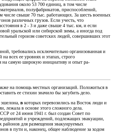
удования около 53 700 единиц, в том числе
 материалов, полуфабрикатов, приспособлений,
том числе свыше 70 тыс. работающих. За шесть военных
гонов различных грузов. Если учесть, что
тояния в 2 - 3 и даже свыше 4 тыс. км, и если
уровой уральской или сибирской зимы, а иногда под
тельный героизм советских людей, совершивших этот
ной, требовались исключительно организованная и
 на всех ее уровнях и этапах, строго
я на самую широкую инициативу и опыт ра-
также на помощь местных организаций. Положиться в
ставить ее стихии значило бы загубить дело.
и эшелона,
в
которых перевозились на Восток люди и
, лежала в основе этого сложного дела.
Р от 24 июня 1941 г. был создан Совет по
редприятий и учреждений, подлежащих эвакуации,
ых районов для размещения эвакуируемых
нов в пути и, наконец, общее наблюдение за ходом