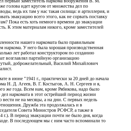
ашел первый заместитель наркома вооружения В. М.
уже голова идет кругом от множества дел по
оды, ведь их там у нас такая силища: и артиллерия, и
овать эвакуацию всего этого, как не сорвать поставку
ам? Пока есть хоть немного времени до эвакуации
есть. К этим материалам никого, кроме заместителей
шленности нашего наркомата было правильным
ем наркома. У него была хорошая производственная
колько лет работал конструктором по созданию
омат возглавлял партийную организацию
янутый, доброжелательный, Василий Михайлович
алист.
те в июне "1941 г., практически за 20 дней до начала
а Н. Д. Агеев, В. Г. Костыгов, А. Н. Сергеев и я,
го же года. Всем нам, кроме Рябикова, надо было
 дел наркомата в этот острейший период жизни
 вести не на месяцы, а на дни. С первых недель
отношения. Дружба эта продолжалась и в
седателя Совета Министров РСФСР, а также в
г.). В период эвакуации почти не было дня, когда
 ходе. В последующем мы с ним часто вспоминали то