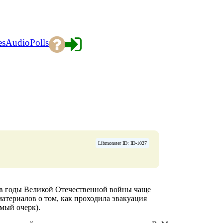
es
Audio
Polls
Libmonster ID: ID-1027
 в годы Великой Отечественной войны чаще
териалов о том, как проходила эвакуация
мый очерк).