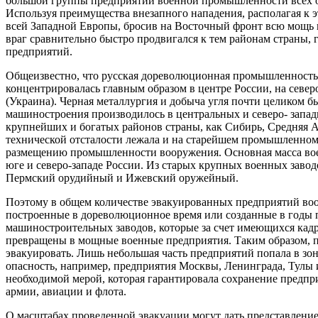
большой группы предприятий военной промышленности всех о
Используя преимущества внезапного нападения, располагая к
всей Западной Европы, бросив на Восточный фронт всю мощь в
враг сравнительно быстро продвигался к тем районам страны, 
предприятий.
Общеизвестно, что русская дореволюционная промышленность
концентрировалась главным образом в центре России, на север
(Украина). Черная металлургия и добыча угля почти целиком 
машиностроения производилось в центральных и северо- запа
крупнейших и богатых районов страны, как Сибирь, Средняя Аз
технической отсталости лежала и на старейшем промышленном р
размещению промышленности вооружения. Основная масса воен
юге и северо-западе России. Из старых крупных военных заводо
Пермский орудийный и Ижевский оружейный.
Поэтому в общем количестве эвакуированных предприятий воо
построенные в дореволюционное время или созданные в годы п
машиностроительных заводов, которые за счет имеющихся кад
превращены в мощные военные предприятия. Таким образом,
эвакуировать. Лишь небольшая часть предприятий попала в зон
опасность, например, предприятия Москвы, Ленинграда, Тулы и
необходимой мерой, которая гарантировала сохранение предп
армии, авиации и флота.
О масштабах проведенной эвакуации могут дать представлени