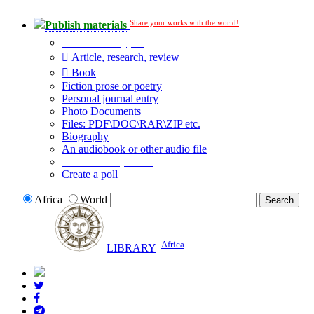
Share your works with the world!
Publish materials
Publication type?
Article, research, review
Book
Fiction prose or poetry
Personal journal entry
Photo Documents
Files: PDF\DOC\RAR\ZIP etc.
Biography
An audiobook or other audio file
Additional options:
Create a poll
Africa
World
Africa
LIBRARY