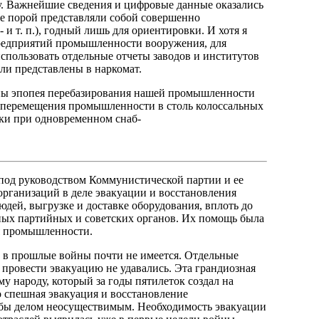
у. Важнейшие сведения и цифровые данные оказались
же порой представляли собой совершенно
и т. п.), годный лишь для ориентировки. И хотя я
предприятий промышленности вооружения, для
пользовать отдельные отчеты заводов и институтов
ыли представлены в наркомат.
ны эпопея перебазирования нашей промышленности
та перемещения промышленности в столь колоссальных
оки при одновременном снаб-
 под руководством Коммунистической партии и ее
рганизаций в деле эвакуации и восстановления
дей, выгрузке и доставке оборудования, вплоть до
ных партийных и советских органов. Их помощь была
я промышленности.
в прошлые войны почти не имеется. Отдельные
 провести эвакуацию не удавались. Эта грандиозная
му народу, который за годы пятилеток создал на
 спешная эвакуация и восстановление
бы делом неосуществимым. Необходимость эвакуации