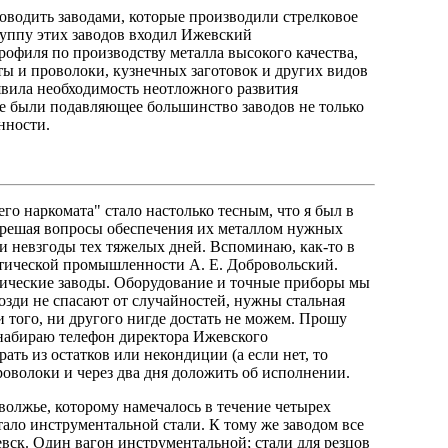
ководить заводами, которые производили стрелковое
руппу этих заводов входил Ижевский
рофиля по производству металла высокого качества,
ты и проволоки, кузнечных заготовок и других видов
явила необходимость неотложного развития
е были подавляющее большинство заводов не только
нности.
о наркомата" стало настолько тесным, что я был в
, решая вопросы обеспечения их металлом нужных
 и невзгоды тех тяжелых дней. Вспоминаю, как-то в
оптической промышленности А. Е. Добровольский.
тические заводы. Оборудование и точные приборы мы
озди не спасают от случайностей, нужны стальная
и того, ни другого нигде достать не можем. Прошу
" набираю телефон директора Ижевского
ать из остатков или некондиции (а если нет, то
проволоки и через два дня доложить об исполнении.
олжье, которому намечалось в течение четырех
тало инструментальной стали. К тому же заводом все
ск. Один вагон инструментальной; стали для резцов