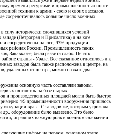
траслей выявилась уже в первые недели войны.
 этому времени ресурсами и промышленностью почти
оенной техники к армии - свою и своих вассалов,
где сосредоточивалось большое число военных
 в силу исторически сложившихся условий
о-западе (Петроград и Прибалтика) и на юге
были сосредоточены на юге, 93% продукции
дных районах России. Промышленность таких
ия, Закавказье, была развита слабо. Печать
айоне страны - Урале. Все сказанное относилось и к
ных заводов была также расположена в центре, на
в, удаленных от центра, можно назвать два:
ружения основную часть составляли заводы,
ервых пятилеток на базе старых
ров и производственных площадей могли быть быстро
 примерно 4/5 промышленности вооружения пришлось
у оккупации врага. С заводов же, которым угрожала
 др., оборудование было вывезено. Это было
риятий, игравших важную роль в военном снабжении
е следующие цифры: на первом, основном этапе