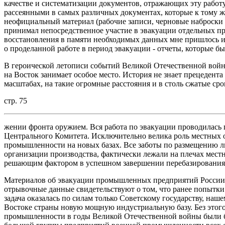
качестве и систематизации документов, отражающих эту работ
рассеянными в самых различных документах, которые к тому 
неофициальный материал (рабочие записи, черновые наброски - 
принимал непосредственное участие в эвакуации отдельных 
восстановления в памяти необходимых данных мне пришлось ис
о проделанной работе в период эвакуации - отчеты, которые б
В героической летописи событий Великой Отечественной вой
на Восток занимает особое место. История не знает прецеден
масштабах, на такие огромные расстояния и в столь сжатые ср
стр. 75
жении фронта оружием. Вся работа по эвакуации проводилась
Центрального Комитета. Исключительно велика роль местных о
промышленности на новых базах. Все заботы по размещению лю
организации производства, фактически лежали на плечах мест
решающим фактором в успешном завершении перебазировани
Материалов об эвакуации промышленных предприятий России 
отрывочные данные свидетельствуют о том, что ранее попытки
задача оказалась по силам только Советскому государству, наше
Востоке страны новую мощную индустриальную базу. Без этого
промышленности в годы Великой Отечественной войны были 