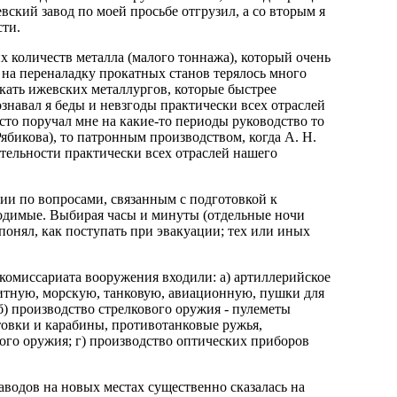
вский завод по моей просьбе отгрузил, а со вторым я
ти.
 количеств металла (малого тоннажа), который очень
 на переналадку прокатных станов терялось много
кать ижевских металлургов, которые быстрее
знавал я беды и невзгоды практически всех отраслей
то поручал мне на какие-то периоды руководство то
бикова), то патронным производством, когда А. Н.
ятельности практически всех отраслей нашего
ции по вопросами, связанным с подготовкой к
ходимые. Выбирая часы и минуты (отдельные ночи
 понял, как поступать при эвакуации; тех или иных
комиссариата вооружения входили: а) артиллерийское
нитную, морскую, танковую, авиационную, пушки для
) производство стрелкового оружия - пулеметы
товки и карабины, противотанковые ружья,
вого оружия; г) производство оптических приборов
аводов на новых местах существенно сказалась на