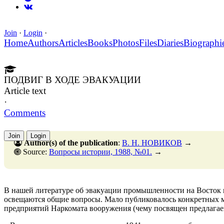
Join
·
Login
·
Home
Authors
Articles
Books
Photos
Files
Diaries
Biographi
ПОДВИГ В ХОДЕ ЭВАКУАЦИИ
Article text
·
Comments
Join
Login
Author(s) of the publication
:
В. Н. НОВИКОВ
→
Source:
Вопросы истории, 1988, №01.
→
В нашей литературе об эвакуации промышленности на Восток
освещаются общие вопросы. Мало публиковалось конкретных ма
предприятий Наркомата вооружения (чему посвящен предлагае