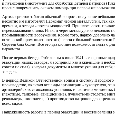
и пуансонов (инструмент для обработки деталей патропов) Иже
просил повременить, окажем помощь при первой же возможнос
Артиллеристов заботил обычный вопрос - получение небольших
неохотно им изготовлял Наркомат черной металлургии, так как
времени, а отсюда - потеря мощностей. Пришлось опять привле
переналаживали станы. Итак, и через металлургию невольно по
промышленности вооружения. Кроме того, нарком довольно час
оптической промышленностью (в связи с большой занятостью Ря
Сергеев был болен. Все это давало мне возможность знать о де
наркомата.
После первых бесед с Рябиковым в июле 1941 г. его рекоменда
эвакуации наших заводов, я воспринял как важнейшие и необ
совсем не спал), я изучал документы и многое уяснил для себя,
заводов.
В период Великой Отечественной войны в систему Народного 
производство, включая все виды артиллерии - сухопутную, зе
артиллерийских самоходных установок и частично минометы; б
(пехотные, танковые, авиационные), пулеметы-пистолеты; вин
револьверы, пистолеты; в) производство патронов для стрелко
всех, видов.
Напряженность работы в период эвакуации и восстановления з