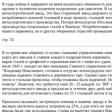
В годы войны в наркомате на меня возлагалась обязанность ру
оружие и пулеметно-пушечное вооружение для самолетов. В г
металлургический завод. Это был старинный завод широкого п
потребляемого военной техникой в виде проката, стальной лен
металлургического производства. Потеря металлургии Юга вы
производства специальных сталей в Ижевске. Потребителями е
нашего наркомата, но и других оборонных отраслей промышле
стр. 74
В то время мое общение со всеми главными управлениями нашег
курсе дел заводов и главков каждого подразделения наркомата
марок сталей и профилей и переживая вместе с ними все удачи
июле 1941 г. заходит ко мне начальник Главного управления 
"Владимир Николаевич, готовим к отгрузке ленинградские оп
обязаны надежно упаковать в деревянную тару. Однако одни гв
лента и стальная проволока, чтобы упаковка была надежной. Н
помочь". Выяснив, что требуется тонн 20 - 25 каждой, по "ВЧ
металлургического завода и предлагаю в течение двух дней набр
изготовить) для оптического главка по 25 т стальной лепты и 
Пришлось оказывать экстренную помощь и нашему заводу в Зав
месяцев увеличить выпуск патронов на 25%, а для этого не хва
фонды были уже использованы. Снова на выручку пришел Ижев