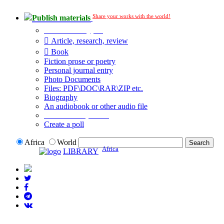
Share your works with the world!
Publish materials
Publication type?
Article, research, review
Book
Fiction prose or poetry
Personal journal entry
Photo Documents
Files: PDF\DOC\RAR\ZIP etc.
Biography
An audiobook or other audio file
Additional options:
Create a poll
Africa
World
Africa
LIBRARY