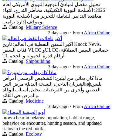
تحليل مفصل لمبادئ التوجيه النووي الأمريكي لعام
2026: الأسلحة النووية التكتيكية، مخاطر التدرج، انتهاء
معاهدة التدابير الشاملة للتحرير من الأسلحة النووية
وموقف إدارة ترامب.
Catalog:
Military Science
2 days ago
·
From
Africa Online
أكبر ناقلات النفط في العالم
أكبر السفن النفطية في العالم: تاريخ Knock Nevis،
فئات السفن VLCC وULCC، خصائص السفن العملاقة
TI. أرقام قدرة الحمولة و الحجم
Catalog:
Shipbuilding
3 days ago
·
From
Africa Online
ماذا كان يعاني من لينين؟
ماذا كان يعاني من لينين: التشخيص الرسمي أمراض
الشريان التاجي، النسخة البديلة مرض السифيليس
العصبي وأخرى من الفرضيات. تحليل أسباب الوفاة
والمرض في القائد.
Catalog:
Medicine
3 days ago
·
From
Africa Online
أوبو الحبشة البيضاء
brown bear in belarus: population, habitat range,
behavior on encounter, hunting season, and updated
status in the red book.
Catalog:
Ecology