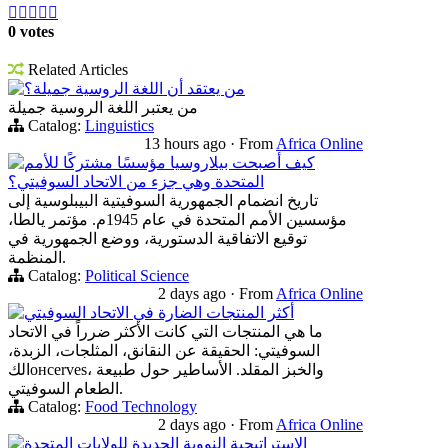





0 votes
Related Articles
من يعتقد أن اللغة الروسية جميلة؟
من يعتبر اللغة الروسية جميلة
Catalog:
Linguistics
13 hours ago
·
From
Africa Online
كيف أصبحت بيلاروسيا مؤسسًا مشتركًا للأمم
المتحدة وهي جزء من الاتحاد السوفيتي؟
تاريخ انضمام الجمهورية السوفيتية البيبلوسية إلى
مؤسسين الأمم المتحدة في عام 1945م. مؤتمر يالطا،
توقيع الاتفاقية الدستورية، ووضع الجمهورية في
المنظمة.
Catalog:
Political Science
2 days ago
·
From
Africa Online
أكثر المنتجات الضارة في الاتحاد السوفيتي
ما هي المنتجات التي كانت الأكثر ضرراً في الاتحاد
السوفيتي: الحقيقة عن النقانق، المثلجات، الزبدة،
الكонсerves، والخبز المقلد. الأساطير حول طبيعة
الطعام السوفيتي.
Catalog:
Food Technology
2 days ago
·
From
Africa Online
الاستراتيجية النووية الجديدة للولايات المتحدة