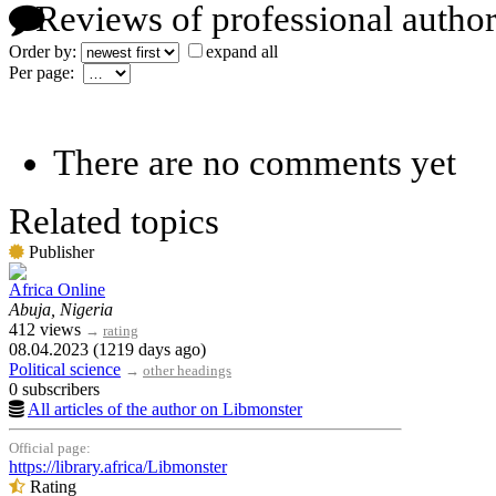
Reviews of professional author
Order by:
expand all
Per page:
There are no comments yet
Related topics
Publisher
Africa Online
Abuja, Nigeria
412 views
→
rating
08.04.2023 (1219 days ago)
Political science
→
other headings
0 subscribers
All articles of the author on Libmonster
Official page:
https://library.africa/Libmonster
Rating