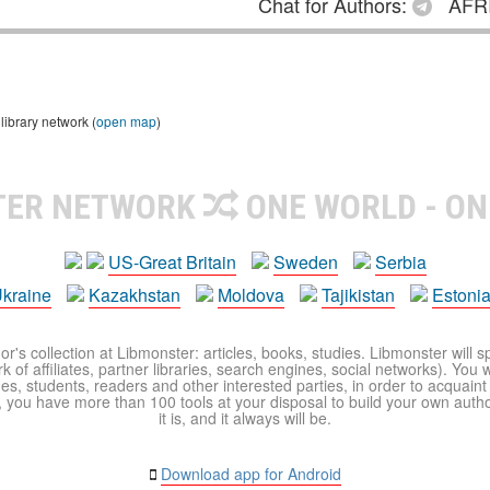
Chat for Authors:
AFRI
library network (
open map
)
TER NETWORK
ONE WORLD - ON
US-Great Britain
Sweden
Serbia
kraine
Kazakhstan
Moldova
Tajikistan
Estoni
r's collection at Libmonster: articles, books, studies. Libmonster will s
 of affiliates, partner libraries, search engines, social networks). You wi
ues, students, readers and other interested parties, in order to acquain
 you have more than 100 tools at your disposal to build your own author c
it is, and it always will be.
Download app for Android