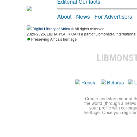
Editorial Contacts
About
·
News
·
For Advertisers
Digital Library of Africa
® All rights reserved.
2023-2026, LIBRARY.AFRICA is a part of Libmonster, international 
Preserving Africa's heritage
LIBMONS
Russia
Belarus
U
Create and store your autho
the world (through a network
your profile with colleag
heritage. Once you register,