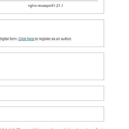
nginx-reuseport/1.21.1
digital form.
Click here
to register as an author.