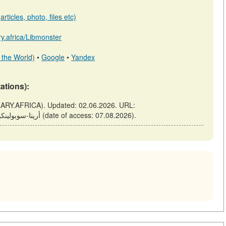
rticles, photo, files etc)
ary.africa/Libmonster
 the World)
•
Google
•
Yandex
tations):
https://library.africa/m/articles/view/أرينا-سوبولينكو-ومكسيم-ميرني (date of access: 07.08.2026).