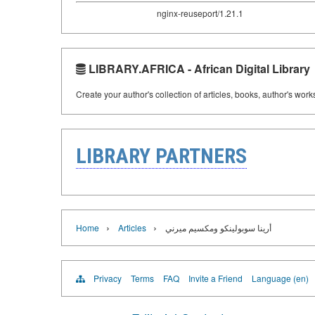
nginx-reuseport/1.21.1
LIBRARY.AFRICA - African Digital Library
Create your author's collection of articles, books, author's wor
LIBRARY PARTNERS
›
›
Home
Articles
أرينا سوبولينكو ومكسيم ميرني
Privacy
Terms
FAQ
Invite a Friend
Language (en)