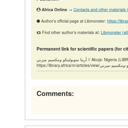
Africa Online
→
Contacts and other materials (a
Author's official page at Libmonster:
https://libr
Find other author's materials at:
Libmonster (all
Permanent link for scientific papers (for ci
أرينا سوبولينكو ومكسيم ميرني // Abuja: Nigeria (LIBRARY.AFRICA). Updated: 02.06.2026. URL:
Comments: