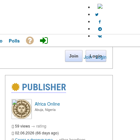
o
Polls
Join
Login
Join
·
Login
PUBLISHER
Africa Online
Abuja, Nigeria
→
rating
59 views
02.06.2026 (66 days ago)
→
other headings
Спорт и физкультура