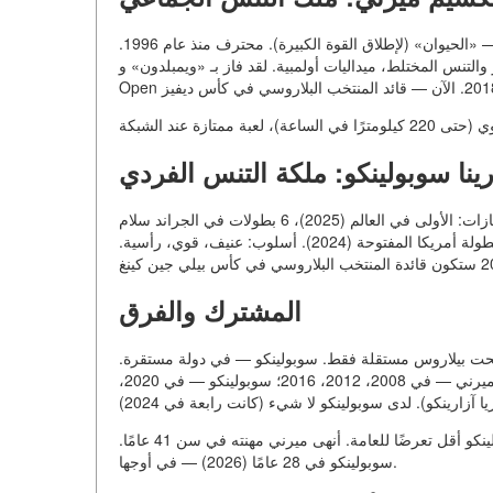
ولد مكسيم ميرني في عام 1977 في مينسك. الطول — 196 سم. لقبه — «الحيوان» (لإطلاق القوة الكبيرة). محترف منذ عام 1996.
لذكور والتنس المختلط، ميداليات أولمبية. لقد فاز بـ «ويمبلدون» و
رينا سوبولينكو: ملكة التنس الفردي
ولدت أرينا سوبولينكو في عام 1998 في مينسك. الطول — 182 سم. الإنجازات: الأولى في العالم (2025)، 6 بطولات في الجراند سلام
(على 2026)، بما في ذلك بطولة أستراليا المفتوحة (2023، 2024)، بطولة أمريكا المفتوحة (2024). أسلوب: عنيف، قوي، رأسية.
المشترك والفرق
صبحت بيلاروس مستقلة فقط. سوبولينكو — في دولة مستقرة
كلاهما يحبان نادي الهوكي دينامو. كلاهما لعبا للبلاد في الألعاب الأولمبية (ميرني — في 2008، 2012، 2016؛ سوبولينكو — في 2020،
ميرني معروف بعمله الخيري (مؤسسة مساعدة الأطفال). سوبولينكو أقل تعرضًا للعامة. أنهى ميرني مهنته في سن 41 عامًا.
سوبولينكو في 28 عامًا (2026) — في أوجها.