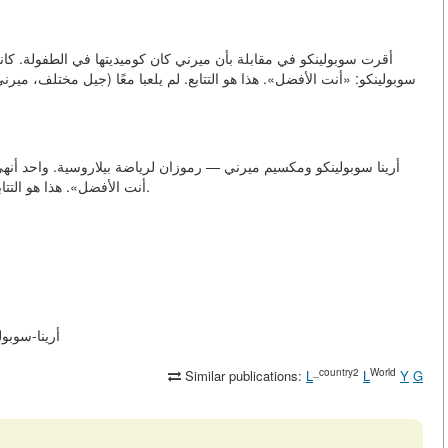
أقرت سوبولينكو في مقابلة بأن ميرني كان كوميديتها في الطفولة. كان
سوبولينكو: «أنت الأفضل». هذا هو التتابع. لم يلعبا معًا (جيل مختلف، م
أرينا سوبولينكو ومكسيم ميرني — رموزان لرياضة بيلاروسية. واحد أن.
عندما تفوز سوبولينكو، يكتب ميرني لها على Instagram: «أنت الأفضل». هذا هو التتابع.
أرينا-سوبولينكو-ومكسيم-
_country2
World
Similar publications:
L
L
Y
G