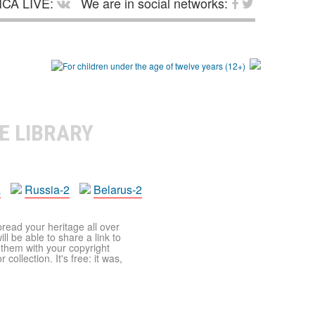
CA LIVE:
We are in social networks:
E LIBRARY
a
Russia-2
Belarus-2
pread your heritage all over
ll be able to share a link to
t them with your copyright
ollection. It's free: it was,