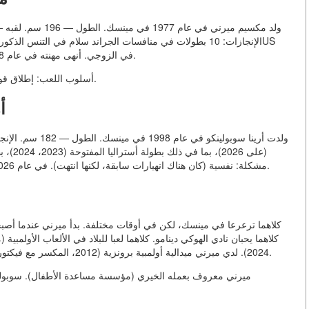
الإنجازات: 10 بطولات في منافسات الجراند سلام في التنس اUS
Open في الزوجي. أنهى مهنته في عام 2018. الآن — قائد المنتخب البلاروسي في كأس ديفيز.
أسلوب اللعب: إطلاق قوي (حتى 220 كيلومترًا في الساعة)، لعبة ممتازة عند الشبكة.
أ
مشكلة: نفسية (كان هناك انهيارات سابقة، لكنها انتهت). في عام 2026 ستكون قائدة المنتخب البلاروسي في كأس بيلي جين كينغ.
كلاهما ترعرعا في مينسك، لكن في أوقات مختلفة. بدأ ميرني عندما أ.
2024). لدي ميرني ميدالية أولمبية برونزية (2012، المكسر مع فيكتوريا آزارينكو). لدى سوبولينكو لا شيء (كانت رابعة في 2024).