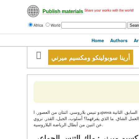
Share your works with the world!
Publish materials
Africa
World
Home
Authors
Ar
أرينا سوبولينكو ومكسيم ميرني
دو تنیس بلاروسي. اثنتان من العصور. اрина سوبولينكو ومكسيم ميرني. واحد — أسطورة التنس الجماعي، بطل العالم السابق. الثانية
— عمل الشاق. ما الذي يفرقهما؟ أسلوب، الجيل، القدر. نروي
عن اثنين من أبطال الرياضة البلاروسية.
كسيم ميرني: ملك التنس الجماعي