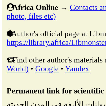
Africa Online
→
Contacts an
photo, files etc)
Author's official page at Libm
https://library.africa/Libmonste
Find other author's materials 
World)
•
Google
•
Yandex
Permanent link for scientific 
الحيوانات الأليفة في المدن الحديثة // Abuja: Ni