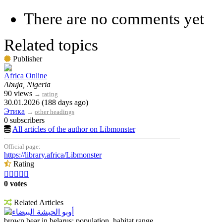
There are no comments yet
Related topics
Publisher
Africa Online
Abuja, Nigeria
90 views
→
rating
30.01.2026 (188 days ago)
Этика
→
other headings
0 subscribers
All articles of the author on Libmonster
Official page:
https://library.africa/Libmonster
Rating





0 votes
Related Articles
أوبو الحبشة البيضاء
brown bear in belarus: population, habitat range,