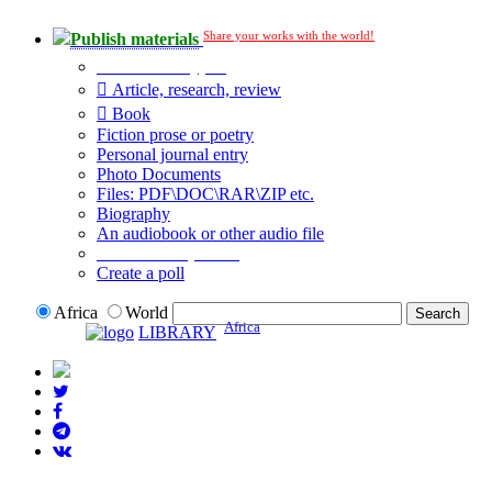
Share your works with the world!
Publish materials
Publication type?
Article, research, review
Book
Fiction prose or poetry
Personal journal entry
Photo Documents
Files: PDF\DOC\RAR\ZIP etc.
Biography
An audiobook or other audio file
Additional options:
Create a poll
Africa
World
Africa
LIBRARY