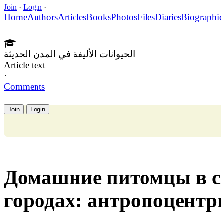
Join
·
Login
·
Home
Authors
Articles
Books
Photos
Files
Diaries
Biographi
الحيوانات الأليفة في المدن الحديثة
Article text
·
Comments
Join
Login
Домашние питомцы в 
городах: антропоцентр