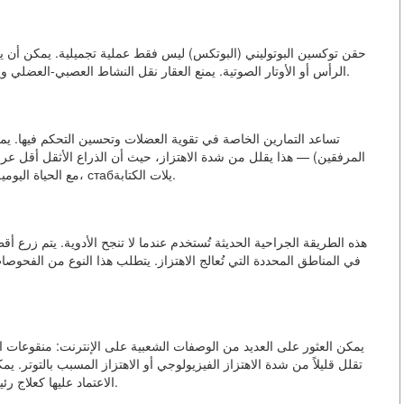
حقن توكسين البوتوليني (البوتكس) ليس فقط عملية تجميلية. يمكن أن يكو
الرأس أو الأوتار الصوتية. يمنع العقار نقل النشاط العصبي-العضلي ويخفف تقلصات العضلات غير المتعمدة، مما يقلل من الاهتزاز.
تساعد التمارين الخاصة في تقوية العضلات وتحسين التحكم فيها. يم
المرفقين) — هذا يقلل من شدة الاهتزاز، حيث أن الذراع الأثقل أقل عرضة
مع الحياة اليومية: يتم اختيار أدوات الطعام مع الأيدي السميكة، الأيدي الثقيلة، стабيلات الكتابة.
هذه الطريقة الجراحية الحديثة تُستخدم عندما لا تنجح الأدوية. يتم زرع أ
في المناطق المحددة التي تُعالج الاهتزاز. يتطلب هذا النوع من الفحوص
يمكن العثور على العديد من الوصفات الشعبية على الإنترنت: منقوعات النعناع
تقلل قليلاً من شدة الاهتزاز الفيزيولوجي أو الاهتزاز المسبب بالتوتر. 
الاعتماد عليها كعلاج رئيسي. الاهتزاز هو إشارة خطيرة من الجسم، ولا يمكن تجاهلها.