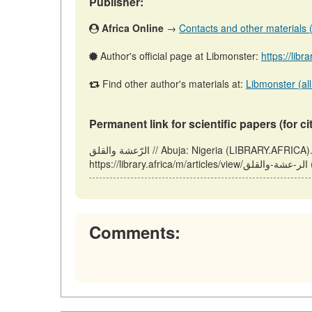
Publisher:
Africa Online
→
Contacts and other materials (a
Author's official page at Libmonster:
https://libr
Find other author's materials at:
Libmonster (all
Permanent link for scientific papers (for ci
الرّعشة والقلق // Abuja: Nigeria (LIBRARY.AFRICA). Updated: 06.07.2026. URL:
).
Comments: