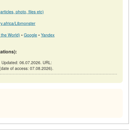
rticles, photo, files etc)
ary.africa/Libmonster
 the World)
•
Google
•
Yandex
tations):
https://library.africa/m/articles/view/الر-عشة-والقلق (date of access: 07.08.2026