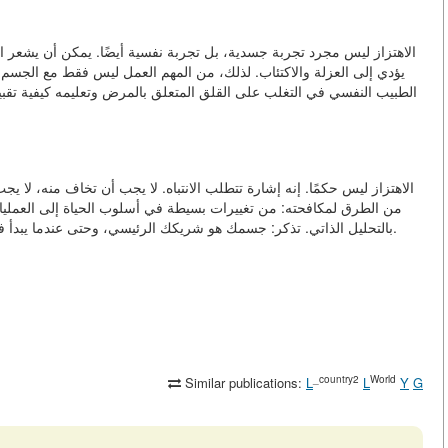
الاهتزاز ليس مجرد تجربة جسدية، بل تجربة نفسية أيضًا. يمكن أن يشعر ا
يؤدي إلى العزلة والاكتئاب. لذلك، من المهم العمل ليس فقط مع الجسم
الطبيب النفسي في التغلب على القلق المتعلق بالمرض وتعليمه كيفية تقبي
الاهتزاز ليس حكمًا. إنه إشارة تتطلب الانتباه. لا يجب أن تخاف منه، ل
من الطرق لمكافحته: من تغييرات بسيطة في أسلوب الحياة إلى العمليات 
بالتحليل الذاتي. تذكر: جسمك هو شريكك الرئيسي، وحتى عندما يبدأ في الاهتزاز، فهذا يعني فقط أن يحتاج إلى رعايتك ومساعدتك.
_country2
World
Similar publications:
L
L
Y
G