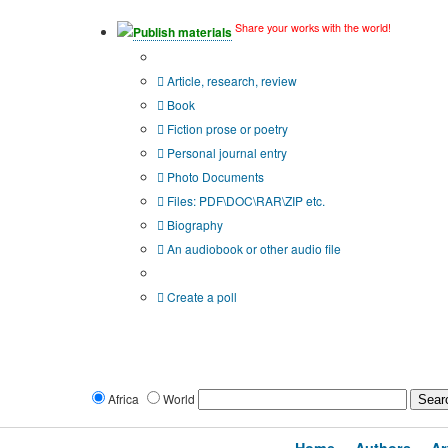
Share your works with the world!
Publish materials
Publication type?
Article, research, review
Book
Fiction prose or poetry
Personal journal entry
Photo Documents
Files: PDF\DOC\RAR\ZIP etc.
Biography
An audiobook or other audio file
Additional options:
Create a poll
Africa
World