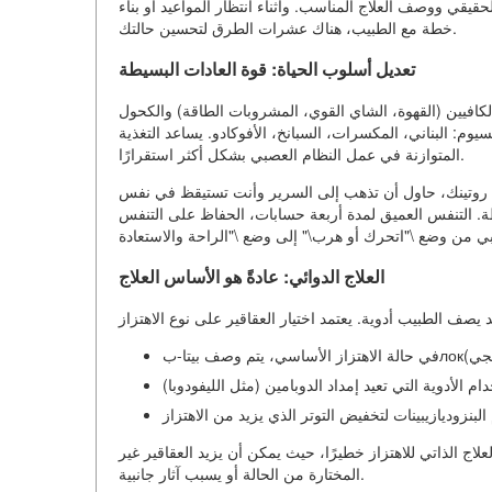
يقي ووصف العلاج المناسب. وأثناء انتظار المواعيد أو بناء
خطة مع الطبيب، هناك عشرات الطرق لتحسين حالتك.
تعديل أسلوب الحياة: قوة العادات البسيطة
لكافيين (القهوة، الشاي القوي، المشروبات الطاقة) والكحول
يوم: البناني، المكسرات، السبانخ، الأفوكادو. يساعد التغذية
المتوازنة في عمل النظام العصبي بشكل أكثر استقرارًا.
ظم روتينك، حاول أن تذهب إلى السرير وأنت تستيقظ في نفس
يطة. التنفس العميق لمدة أربعة حسابات، الحفاظ على التنفس
العلاج الدوائي: عادةً هو الأساس العلاج
 الذاتي للاهتزاز خطيرًا، حيث يمكن أن يزيد العقاقير غير
المختارة من الحالة أو يسبب آثار جانبية.