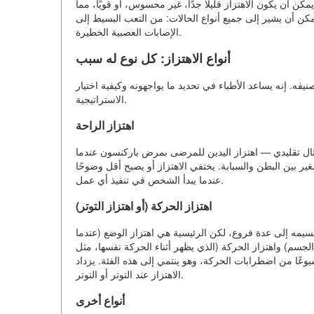
ن أن يكون الاهتزاز قليلًا جدًا، غير محسوس، أو قويًا، مما
كن أن يشير إلى جميع أنواع الحالات: من التعب البسيط إلى
الإصابات العصبية الخطيرة.
أنواع الاهتزاز: كل نوع له سبب
يفه. إنه يساعد الأطباء في تحديد ما يواجهونه وكيفية اختيار
الاستراتيجية.
اهتزاز الراحة
مثال تقليدي — اهتزاز اليدين للمرضى بمرض باركنسون عندما
غير بين البطن والسبابة. يختفي الاهتزاز أو يصبح أقل وضوحًا
عندما يبدأ الشخص في تنفيذ أي عمل.
اهتزاز الحركة (أو اهتزاز التوتر)
سيمه إلى عدة فروع، لكن الرئيسية هي اهتزاز الوضع (عندما
سم) واهتزاز الحركة (الذي يظهر أثناء الحركة نفسها، مثل
يوعًا من اضطرابات الحركة، وهو ينتمي إلى هذه الفئة. يزداد
الاهتزاز عند التوتر أو التوتر.
أنواع أخرى