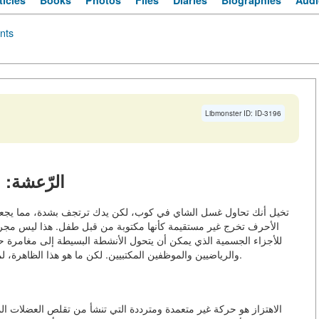
ticles
Books
Photos
Files
Diaries
Biographies
Audi
nts
Libmonster ID: ID-3196
الرّعشة: ع
تخيل أنك تحاول غسل الشاي في كوب، لكن يدك ترتجف بشدة، مما يجعل الس
الأحرف تخرج غير مستقيمة كأنها مكتوبة من قبل طفل. هذا ليس مجرد عج
للأجزاء الجسمية الذي يمكن أن يتحول الأنشطة البسيطة إلى مغامرة حقي
والرياضيين والموظفين المكتبيين. لكن ما هو هذا الظاهرة، لماذا يحدث، وما هو أكثر من ذلك، كيف نحاربه؟ دعونا نكتشف.
الاهتزاز هو حركة غير متعمدة ومترددة التي تنشأ من تقلص العضلات الم