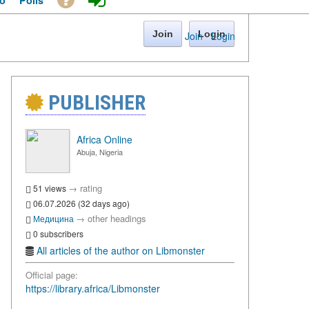
o
Polls
Join
Login
Join
·
Login
PUBLISHER
Africa Online
Abuja, Nigeria
→
rating
51 views
06.07.2026 (32 days ago)
→
other headings
Медицина
0 subscribers
All articles of the author on Libmonster
Official page:
https://library.africa/Libmonster