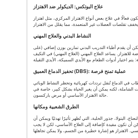
علاج البوتكس: الديكولر ضد الاهتزاز
ن فعالًا في علاج بعض أنواع الاهتزاز المركزي، مثل اهتزاز
النشاط البدني والعلاج المهني
كن أن يقدم أطباء التدريب البدني تمارين بوزن إضافي (على
 للاهتزاز. يساعد العلاج المهني (العلاج المهني) في التكيف
تحفيز الدماغ العميق (DBS): عملية تمنح فرصة
قطاب في الدماغ تُنقل ترددات كهربائية وتحظر النشاط الوبائي
ات الشاملة، لكنه يمكن أن يغير الحياة بشكل كبير، خاصة في
حالة الاهتزاز الأساسي أو مرض باركنسون.
الطرق الشعبية ومكانها
، البتولا، جذور الحلبة، التي تُظهر تأثيرًا تهدئيًا ويمكن أن
يمكن أن تكون مفيدة كإضافة إلى العلاج الأساسي، لكن لا يجب