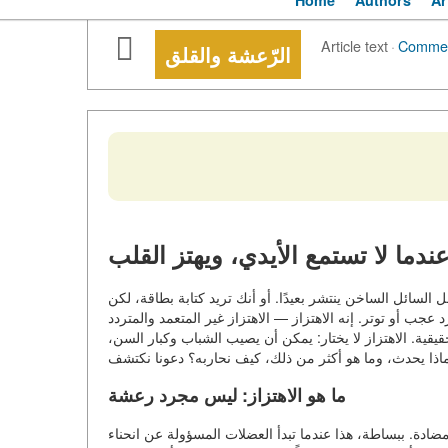
Home
Authors
Ar
Article text
·
Comme
الرّعشة والقلق
ندما لا تستمع الأيدي، ويهتز القلب
ائل الساخن ينتشر بعيدًا. أو أنك تريد كتابة بطاقة، لكن
ب أو توتر. إنه الاهتزاز — الاهتزاز غير المتعمد والمتردد
قية. الاهتزاز لا يختار: يمكن أن يصيب الشباب وكبار السن،
ما هو الاهتزاز: ليس مجرد رعشة
ضادة. ببساطة، هذا عندما تبدأ العضلات المسؤولة عن انحناء