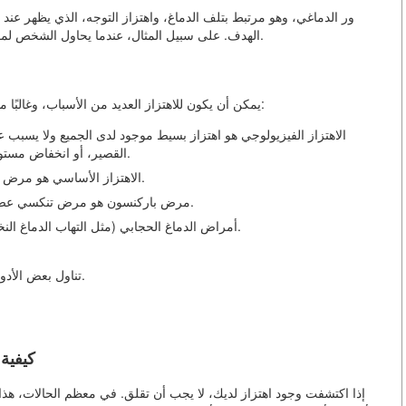
الهدف. على سبيل المثال، عندما يحاول الشخص لمس رأسه، تبدأ يده في الاهتزاز بشكل أقوى في نهاية الحركة.
يمكن أن يكون للاهتزاز العديد من الأسباب، وغالبًا ما تكون السبب ليس على السطح. دعونا نحدد الأنواع الرئيسية:
الاهتزاز الفيزيولوجي هو اهتزاز بسيط موجود لدى الجميع ولا يسبب عر
القصير، أو انخفاض مستوى السكر في الدم أو تناول كميات كبيرة من الكافيين.
الاهتزاز الأساسي هو مرض وراثي ينتقل جينيًا. يظهر في سن البلوغ ويتراجع ببطء.
مرض باركنسون هو مرض تنكسي عصبي حيث يكون الاهتزاز الراحة من الأعراض الرئيسية.
أمراض الدماغ الحجابي (مثل التهاب الدماغ النخاعي، السكتة الدماغية) يمكن أن تسبب اهتزاز التوجه.
تناول بعض الأدوية، المثبطة للحالة النفسية أو التسمم بالمعادن الثقيلة.
كيفية 
إذا اكتشفت وجود اهتزاز لديك، لا يجب أن تقلق. في معظم الحالات، هذ