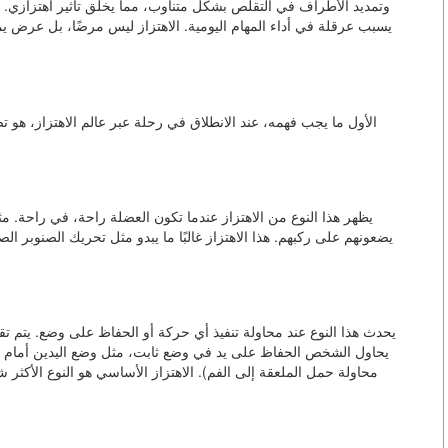
وتمديد الأطراف في التقلص بشكل متناوب، مما يخلق تأثير اهتزازي. يمك
يسبب عرقلة في أداء المهام اليومية. الاهتزاز ليس مرضًا، بل عرض يم
الأول ما يجب فهمه، عند الانطلاق في رحلة عبر عالم الاهتزاز، هو تصن
يظهر هذا النوع من الاهتزاز عندما تكون العضلة راحة، في راحة. 
يضعونهم على ركبهم. هذا الاهتزاز غالبًا ما يبدو مثل تحريك الصنوبر الص
يحدث هذا النوع عند محاولة تنفيذ أي حركة أو الحفاظ على وضع. يتم تق
يحاول الشخص الحفاظ على يد في وضع ثابت، مثل وضع اليدين أمام الج
محاولة حمل الملعقة إلى الفم). الاهتزاز الأساسي هو النوع الأكثر ش