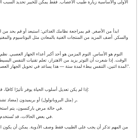
الأولى والأساسية زيارة طبيب الأعصاب. فقط يمكن للخبير تحديد السبب الحق
ابدأ من الأصغر. قم بمراجعة نظامك الغذائي: استبعد أو قم بحد من ا
والسكر. أضف المزيد من المنتجات الغنية بالمعادن مثل البوتاسيوم والمغنيس
النوم هو الأساس. النوم المزمن هو أحد أكبر أعداء الجهاز العصبي. ن
الوقت. إذا شعرت أن التوتر يزيد من الاهتزاز، تعلم تقنيات التنفس البس
لمدة اثنين، التنفس ببطء لمدة ستة — هذا يساعد في تحويل الجهاز العصبي من وضع \"اتحرك أو هرب\" إلى وضع \"الراحة والاستعادة\".
إذا لم يكن تعديل أسلوب الحياة يوفر تأثيرًا كافيًا، قد يصف الطبيب أدوية. يعتمد اختيار العقاقير على نوع الاهتزاز:
في حالة الاهتزاز الأساسي، يتم وصف بيتا-بлокر (مثل البروبانولول) أو بريميدون (مضاد تشنجي).
في حالة مرض باركنسون، يتم استخدام الأدوية التي تعيد إمداد الدوبامين (مثل الليفودوبا).
في بعض الحالات، قد تُستخدم البنزوديازيبينات لتخفيض التوتر الذي يزيد من الاهتزاز.
من المهم تذكر أن يجب على الطبيب فقط وصف الأدوية. يمكن أن يكون العلاج