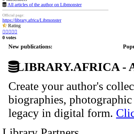
All articles of the author on Libmonster
Official page:
https://library.africa/Libmonster
Rating





0 votes
New publications:
Popu
LIBRARY.AFRICA - Afr
Create your author's collec
biographies, photographic 
legacy in digital form.
Cli
Library Partners