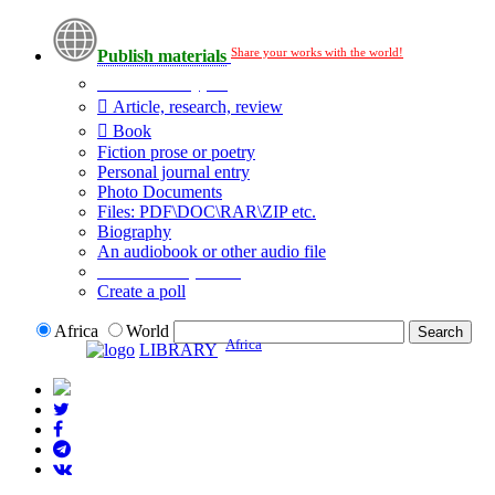
Share your works with the world!
Publish materials
Publication type?
Article, research, review
Book
Fiction prose or poetry
Personal journal entry
Photo Documents
Files: PDF\DOC\RAR\ZIP etc.
Biography
An audiobook or other audio file
Additional options:
Create a poll
Africa
World
Africa
LIBRARY