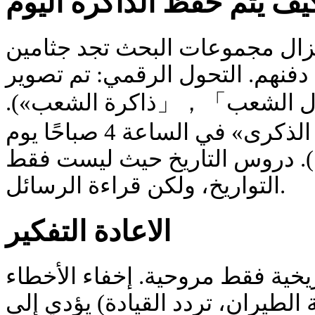
يف يتم حفظ الذاكرة اليوم
 2026، ما تزال مجموعات البحث تجد جثامين
 دفنهم. التحول الرقمي: تم تصوير
 («بطول الشعب」，「ذاكرة الشعب
الاحتفالات التذكارية: «شمع الذكرى» في الساعة 4 صباحًا يوم
22 . دروس التاريخ حيث ليست فقط
التواريخ، ولكن قراءة الرسائل.
الاعادة التفكير
ريخية فقط مروحية. إخفاء الأخطاء
(الطيران، تردد القيادة) يؤدي إلى