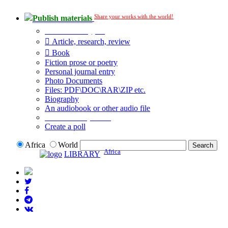
Share your works with the world!
Publish materials
Publication type?
Article, research, review
Book
Fiction prose or poetry
Personal journal entry
Photo Documents
Files: PDF\DOC\RAR\ZIP etc.
Biography
An audiobook or other audio file
Additional options:
Create a poll
Africa
World
Africa
LIBRARY