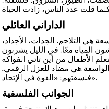
 الصمت، الطيور، الشروق. فلسفته
الداراني العائلي
واسعة هي التلاحم. الجدات، الأجداد
شون المياه معًا. في الليل يشربون
علم الأطفال من أين تأتي الفواكه
 الواسعة هي مضاد للعزل الرقمي
فلسفتهم: «القوة في الإتحاد».
الجوانب الفلسفية