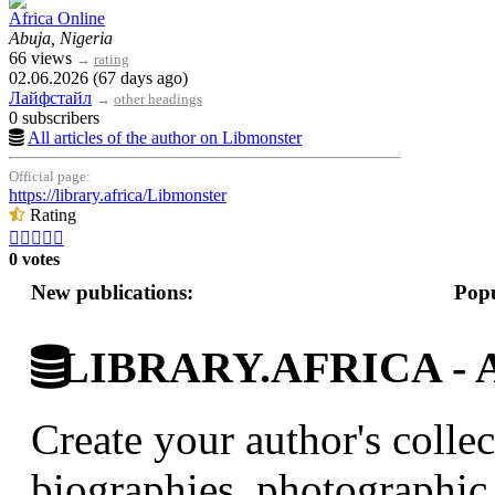
Africa Online
Abuja, Nigeria
66 views
→
rating
02.06.2026 (67 days ago)
Лайфстайл
→
other headings
0 subscribers
All articles of the author on Libmonster
Official page:
https://library.africa/Libmonster
Rating





0 votes
New publications:
Popu
LIBRARY.AFRICA - Afr
Create your author's collec
biographies, photographic 