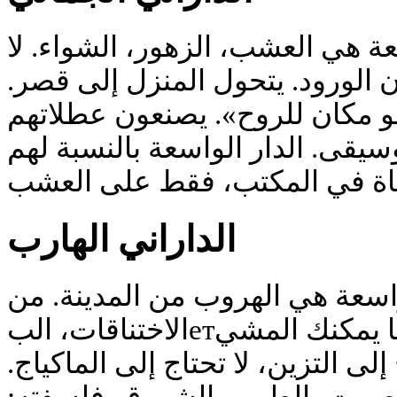
عة هي العشب، الزهور، الشواء. لا
 الورود. يتحول المنزل إلى قصر
و مكان للروح». يصنعون عطلاتهم
يقى. الدار الواسعة بالنسبة لهم
الداراني الهارب
لواسعة هي الهروب من المدينة. من
الاختناقات، البетون، الجيران الأعلى. هنا يمكنك المشي
إلى التزين، لا تحتاج إلى الماكياج