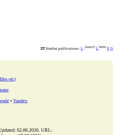
_country2
World
Similar publications:
L
L
Y
G
iles etc)
nster
ogle
•
Yandex