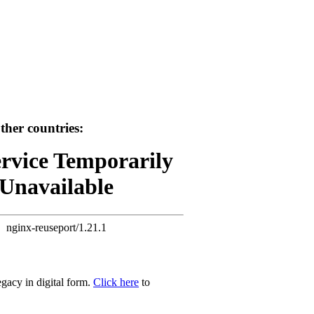
her countries:
ervice Temporarily
Unavailable
nginx-reuseport/1.21.1
egacy in digital form.
Click here
to