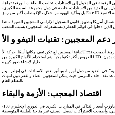
م 2026 كان التحول الكامل إلى الرقمنة في الدخول إلى الاستادات. تخلفت البطاقات الورقية تمامًا
لدخول إلى العديد من الاستادات، خاصة في دول مجموعة السبعة الكبرى
مال أمريكا بتطبيق قانون التسجيل الإلزامي للمعجبين الضيوف. هذا
ثقافة المعجبين لم تكن تقف مكانها أيضًا. حركة الأUltras في عام 2026 تعيش نهضة جديدة، رغم القوانين الصارمة. أصبحت
العروض أكثر تكنولوجياً: يتم استخدام الألواح الكبيرة من LED، والتنسيق بين شاشات الهواتف عبر بلوتوث، وحتى الطائرات بدون
طيار لإنشاء صور كبيرة.
. في العديد من دول أوروبا، وبتأثير بعض الاستادات في إنجلترا، يتم
عد تقف خلف المرمى حيث يمكن للمعجبين الغناء والقفز دون انتهاك
النظام العام.
اقتصاد المعجب: الأزمة والبقاء
في عام 2026، واجه المعجب العادي ضغطًا ماليًا كبيرًا. تتجاوزت أسعار التذاكر في المباريات الكبرى في الدوري الإنجليزي 150-