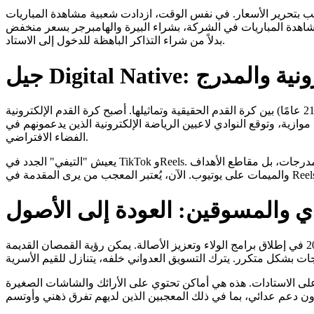
 بتحرير الأسعار. في نفس الوقت، ازدادت شعبية مشاهدة المباريات
شاهدة المباريات في الشركة، بشراء البيرة والهامبرجر بسعر منخفض
بدلاً من شراء التذاكر الباهظة للدخول إلى الاستاد.
جيل Digital Native: رج
يحلوان المعجبون الشباب (14-21 عامًا) بين كرة القدم الحقيقية وتماثيلها. أصبح كرة القدم الإلكترونية (FIFA/eFootball) جزءًا لا
وازية، وتوقع النوادي لاعبين الرياضة الإلكترونية الذين يدعمونهم في
الفضاء الافتراضي.
يعيش "التيفي" الجدد في TikTok وReels. الشكل الرئيسي لدعمهم هو ليس التهديدات على المدرجات، بل مقاطع الأهداف
دي والمسوقين: العودة إلى الأصول
بفهم هروب المعجبين التقليديين، بدأت النوادي في عام 2026 في إطلاق برامج الولاء وتعزيز الأصالة. يمكن رؤية القمصان القديمة
على الاستادات. هذه هي أماكن تحتوي على الأرائك والشاشات الصغيرة