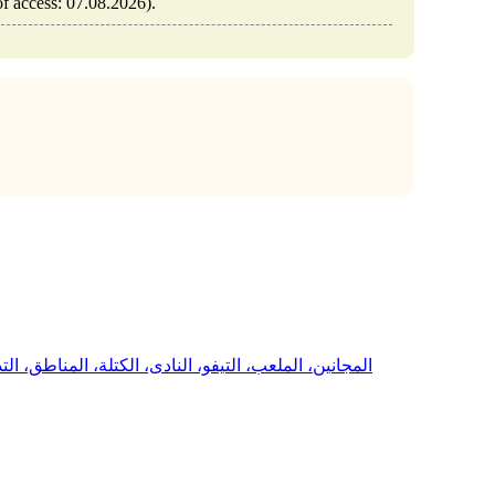
a/m/articles/view/مجانين-كرة-القدم-2026 (date of access: 07.08.2026).
المجانين، الملعب، التيفو، النادى، الكتلة، المناطق، الت