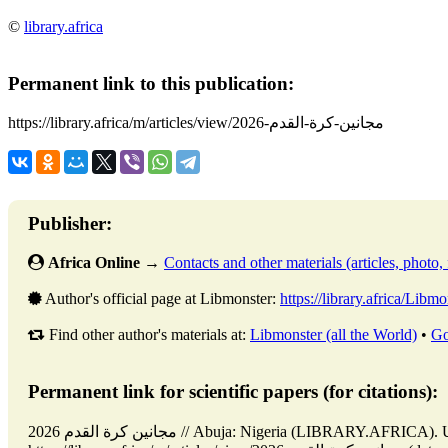
©
library.africa
Permanent link to this publication:
https://library.africa/m/articles/view/مجانين-كرة-القدم-2026
Publisher:
Africa Online
→
Contacts and other materials (articles, photo, f
Author's official page at Libmonster:
https://library.africa/Libmo
Find other author's materials at:
Libmonster (all the World)
•
Go
Permanent link for scientific papers (for citations):
مجانين كرة القدم 2026 // Abuja: Nigeria (LIBRARY.AFRICA). Updated: 02.06.2026. URL: