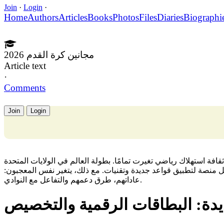
Join
·
Login
·
Home
Authors
Articles
Books
Photos
Files
Diaries
Biographi
مجانين كرة القدم 2026
Article text
·
Comments
Join
Login
بة ملايين، بل ثقافة استهلاك رياضي تغيرت تمامًا. بطولة العالم في الولايات المتحدة
ل منصة لتطبيق قواعد جديدة وتقنيات. مع ذلك، يتغير نفس المعجبون
عاداتهم، طرق دعمهم والتفاعل مع النوادي.
ديدة: البطاقات الرقمية والتخصيص