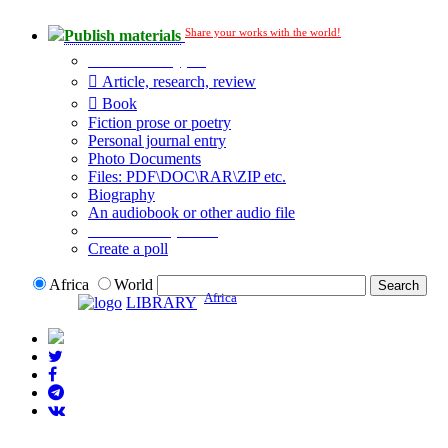
Share your works with the world!
Publish materials
Publication type?
Article, research, review
Book
Fiction prose or poetry
Personal journal entry
Photo Documents
Files: PDF\DOC\RAR\ZIP etc.
Biography
An audiobook or other audio file
Additional options:
Create a poll
Africa
World
Africa
LIBRARY