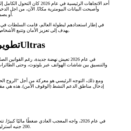
أحد الاتجاهات الرئيسية في عا،
وأصبحت البيانات البيومترية مكانًا. الآن، من اجل ا،
يتطلب أكثر من رمز QR، بل وتأكيد الهوية من خلال Face ID أو بصمة الاصبع.
في إطار استعدادهم لبطولة العالم، قامت السلطات في ش
يهدف إلى تعزيز الأمان وتتبع الأشخاص الذين دخلوا في قوائم الحظر (مستشعرات المعجبين) بسبب الشغب.
تطوير دعم المعجبين: تقنيات التيفو و الأUltras
ومع ذلك، التوجه الرئيسي هو معركة من أجل "الروح الحية"
إدخال مناطق الدعم النشط (الوقوف الآمن). هذه هي مقا
200 جنيه استرليني، وأصبحت الأشتراكات لفصل الصيف غير متاحة للطبقة المتوسطة.