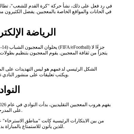
في رد فعل على ذلك، نشأ حركة "كرة القدم للشعب"، تطالب
في الحانات والمواقع الخاصة بالمعجبين. يفضل الكثيرون م
الرياضة الإلكترونية والمد
يتجزأ من ثقافة المعجبين. يقوم المعجبون بتنظيم بطولات م
والميمات على يوتيوب. الآن، يُعتبر المعجب من يرى المقدمة في Reels ويكتب تعليقات على منشور النادي.
النوا
على المدرجات بشكل متكرر. يترك التسويق العدواني خلفه، يتنازل للقيم الأسرية.
من بين الابتكارات الرئيسية كانت "مناطق الاسترخاء" 
للذين يأتون للاستمتاع بالمباراة بدون دعم عدائي، بما في ذلك المعجبين الذين لديهم تفرق ذهني وأوتسم.