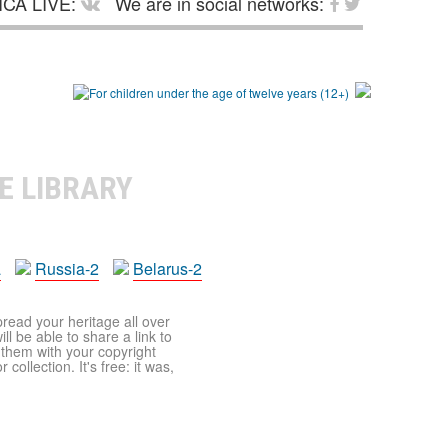
CA LIVE:
We are in social networks:
E LIBRARY
a
Russia-2
Belarus-2
pread your heritage all over
ll be able to share a link to
t them with your copyright
ollection. It's free: it was,