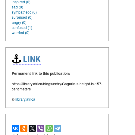
inspired (0)
sad (0)
sympathetic (0)
surprised (0)
angry (0)
confused (1)
worried (0)
LINK
Permanent link to this publication:
https://library.africa/blogs/entry/Gagarin-s-height-is-157-
centimeters
©
library.africa