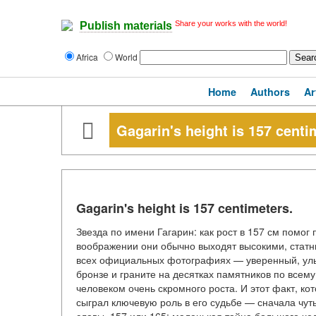
Share your works with the world!
Publish materials
Africa
World
Home
Authors
Ar
Gagarin's height is 157 centi
Gagarin's height is 157 centimeters.
Звезда по имени Гагарин: как рост в 157 см помог
воображении они обычно выходят высокими, статн
всех официальных фотографиях — уверенный, улы
бронзе и граните на десятках памятников по всему
человеком очень скромного роста. И этот факт, ко
сыграл ключевую роль в его судьбе — сначала чут