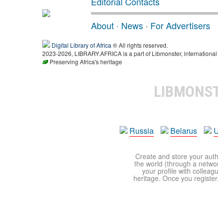
Editorial Contacts
About
·
News
·
For Advertisers
Digital Library of Africa
® All rights reserved.
2023-2026, LIBRARY.AFRICA is a part of Libmonster, international 
Preserving Africa's heritage
LIBMONS
Russia
Belarus
U
Create and store your autho
the world (through a network
your profile with colleag
heritage. Once you register,