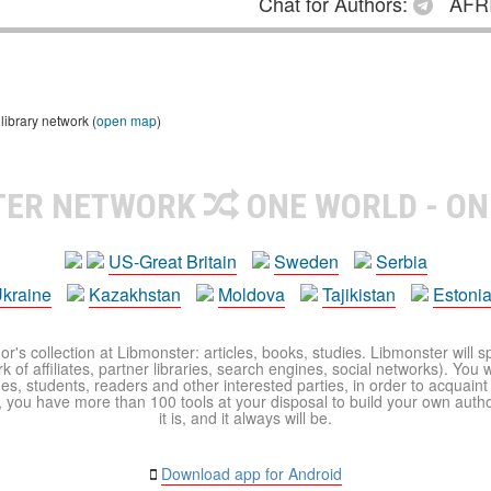
Chat for Authors:
AFRI
library network (
open map
)
TER NETWORK
ONE WORLD - ON
US-Great Britain
Sweden
Serbia
kraine
Kazakhstan
Moldova
Tajikistan
Estoni
r's collection at Libmonster: articles, books, studies. Libmonster will s
 of affiliates, partner libraries, search engines, social networks). You wi
ues, students, readers and other interested parties, in order to acquain
 you have more than 100 tools at your disposal to build your own author c
it is, and it always will be.
Download app for Android