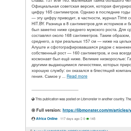
славы. 157 или 165: маленькая тайна большого че
Официальная советская версия, которая фигуриро
цифру 165 сантиметров. Однако в последние годы
— эту цифру приводит, в частности, журнал Time с
HIT.BY. Разница в 8 сантиметров для историков и
был заметно ниже среднего мужского роста. Для с
составлял около 168 сантиметров. Таким образом,
среднего, а при реальных 157 см — ниже на целых
Алуште и сфотографировавшаяся рядом с манекено
собственный рост — 160 сантиметров, и она всегд
космонавт был ещё ниже. Великие низкорослые: Гаг
другими выдающимися личностями, которых природ
хорошую службу: он оказался в блестящей компан
гения. Самое у ...
Read more
____________________
This publication was posted on Libmonster in another country. The a
Full version:
https://libmonster.com/m/articles
Africa Online
·
117 days ago
0
145