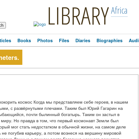
LIBRARY
Africa
ticles
Books
Photos
Files
Diaries
Biographies
Audi
meters.
 покорить космос Когда мы представляем себе героев, в нашем
ыми, с развёрнутыми плечами. Таким был Юрий Гагарин на
бающийся, почти былинный богатырь. Таким он застыл в
 миру. Но правда в том, что первый космонавт Земли был
торый мог стать недостатком в обычной жизни, на самом деле
ь не погубив карьеру, а потом вознеся на вершину мировой