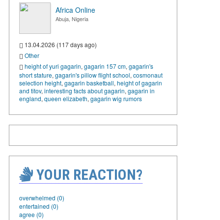
Africa Online
Abuja, Nigeria
13.04.2026 (117 days ago)
Other
height of yuri gagarin
,
gagarin 157 cm
,
gagarin's
short stature
,
gagarin's pillow flight school
,
cosmonaut
selection height
,
gagarin basketball
,
height of gagarin
and titov
,
interesting facts about gagarin
,
gagarin in
england
,
queen elizabeth
,
gagarin wig rumors
YOUR REACTION?
overwhelmed (0)
entertained (0)
agree (0)