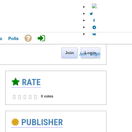
o
Polls
Join
Login
Join
·
Login
RATE
0 votes
PUBLISHER