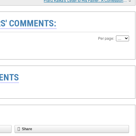
Franz Kafka's 'Letter to His Father': A Confession That Never Reached Its Destination
S' COMMENTS:
Per page:
ENTS
Share