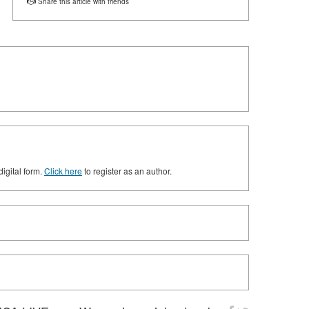
Share this article with friends
digital form.
Click here
to register as an author.