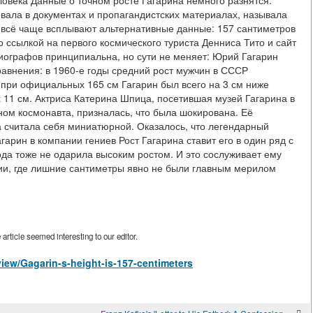
ловека Данные о точном росте Гагарина немного разнятся.
вала в документах и пропагандистских материалах, называла
 всё чаще всплывают альтернативные данные: 157 сантиметров
о ссылкой на первого космического туриста Денниса Тито и сайт
 биографов принципиальна, но сути не меняет: Юрий Гагарин
равнения: в 1960-е годы средний рост мужчин в СССР
 при официальных 165 см Гагарин был всего на 3 см ниже
 11 см. Актриса Катерина Шпица, посетившая музей Гагарина в
м космонавта, призналась, что была шокирована. Её
а считала себя миниатюрной. Оказалось, что легендарный
арин в компании гениев Рост Гагарина ставит его в один ряд с
а тоже не одарила высоким ростом. И это сослуживает ему
ии, где лишние сантиметры явно не были главным мерилом
rticle seemed interesting to our editor.
/view/Gagarin-s-height-is-157-centimeters