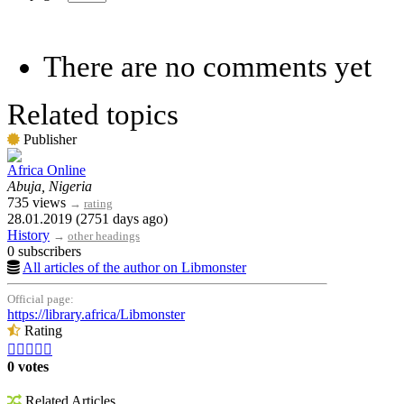
There are no comments yet
Related topics
Publisher
Africa Online
Abuja, Nigeria
735 views
→
rating
28.01.2019 (2751 days ago)
History
→
other headings
0 subscribers
All articles of the author on Libmonster
Official page:
https://library.africa/Libmonster
Rating





0 votes
Related Articles