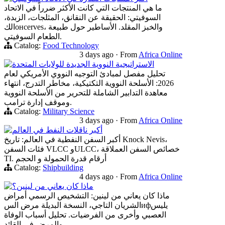
ما هي المنتجات التي كانت الأكثر ضرراً في الاتحاد
السوفيتي: الحقيقة عن النقانق، المثلجات، الزبدة،
الكонсerves، والخبز المقلد. الأساطير حول طبيعة
الطعام السوفيتي.
Catalog:
Food Technology
3 days ago
·
From
Africa Online
الاستراتيجية النووية الجديدة للولايات المتحدة
تحليل مفصل لمبادئ التوجيه النووي الأمريكي لعام
2026: الأسلحة النووية التكتيكية، مخاطر التدرج، انتهاء
معاهدة التدابير الشاملة للتحرير من الأسلحة النووية
وموقف إدارة ترامب.
Catalog:
Military Science
3 days ago
·
From
Africa Online
أكبر ناقلات النفط في العالم
أكبر السفن النفطية في العالم: تاريخ Knock Nevis،
فئات السفن VLCC وULCC، خصائص السفن العملاقة
TI. أرقام قدرة الحمولة و الحجم
Catalog:
Shipbuilding
4 days ago
·
From
Africa Online
ماذا كان يعاني من لينين؟
ماذا كان يعاني من لينين: التشخيص الرسمي أمراض
الشريان التاجي، النسخة البديلة مرض السифيليس
العصبي وأخرى من الفرضيات. تحليل أسباب الوفاة
والمرض في القائد.