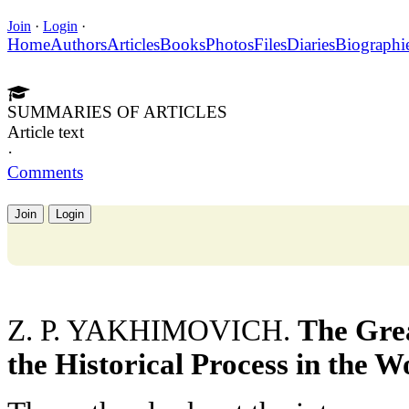
Join
·
Login
·
Home
Authors
Articles
Books
Photos
Files
Diaries
Biographi
SUMMARIES OF ARTICLES
Article text
·
Comments
Join
Login
Z. P. YAKHIMOVICH.
The Gre
the Historical Process in the W