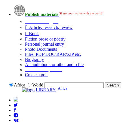
Share your works with the world!
Publish materials
Publication type?
Article, research, review
Book
Fiction prose or poetry
Personal journal entry
Photo Documents
Files: PDF\DOC\RAR\ZIP etc.
Biography
An audiobook or other audio file
Additional options:
Create a poll
Africa
World
Africa
LIBRARY