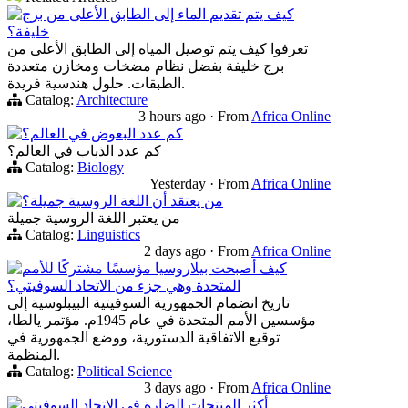
كيف يتم تقديم الماء إلى الطابق الأعلى من برج
خليفة؟
تعرفوا كيف يتم توصيل المياه إلى الطابق الأعلى من
برج خليفة بفضل نظام مضخات ومخازن متعددة
الطبقات. حلول هندسية فريدة.
Catalog:
Architecture
3 hours ago
·
From
Africa Online
كم عدد البعوض في العالم؟
كم عدد الذباب في العالم؟
Catalog:
Biology
Yesterday
·
From
Africa Online
من يعتقد أن اللغة الروسية جميلة؟
من يعتبر اللغة الروسية جميلة
Catalog:
Linguistics
2 days ago
·
From
Africa Online
كيف أصبحت بيلاروسيا مؤسسًا مشتركًا للأمم
المتحدة وهي جزء من الاتحاد السوفيتي؟
تاريخ انضمام الجمهورية السوفيتية البيبلوسية إلى
مؤسسين الأمم المتحدة في عام 1945م. مؤتمر يالطا،
توقيع الاتفاقية الدستورية، ووضع الجمهورية في
المنظمة.
Catalog:
Political Science
3 days ago
·
From
Africa Online
أكثر المنتجات الضارة في الاتحاد السوفيتي