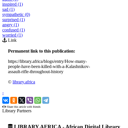
inspired (1)
sad (1)
sympathetic (0)
surprised (1)
angry (1)
confused (1)
worried (1)
Link
Permanent link to this publication:
https://library.africa/blogs/entry/How-many-
people-have-been-killed-with-a-Kalashnikov-
assault-rifle-throughout-history
©
library.africa
‹
›
Share this article with friends
Library Partners
LIBRARY.AFRICA - African Digital Library