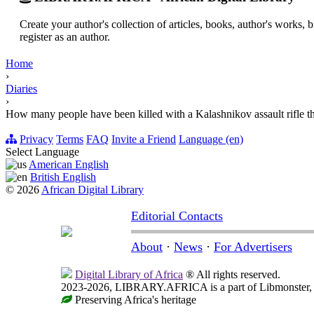
Create your author's collection of articles, books, author's works,
register as an author.
Home
›
Diaries
›
How many people have been killed with a Kalashnikov assault rifle t
Privacy
Terms
FAQ
Invite a Friend
Language (en)
Select Language
American English
British English
© 2026
African Digital Library
Editorial Contacts
About
·
News
·
For Advertisers
Digital Library of Africa
® All rights reserved.
2023-2026, LIBRARY.AFRICA is a part of Libmonster, in
Preserving Africa's heritage