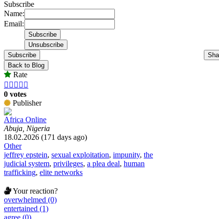
Subscribe
Name:
Email:
Subscribe
Sha
Back to Blog
Rate





0 votes
Publisher
Africa Online
Abuja, Nigeria
18.02.2026 (171 days ago)
Other
jeffrey epstein
,
sexual exploitation
,
impunity
,
the
judicial system
,
privileges
,
a plea deal
,
human
trafficking
,
elite networks
Your reaction?
overwhelmed (0)
entertained (1)
agree (0)