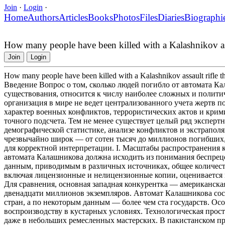
Join
·
Login
·
Home
Authors
Articles
Books
Photos
Files
Diaries
Biographi
How many people have been killed with a Kalashnikov ass
Join
Login
How many people have been killed with a Kalashnikov assault rifle t
Введение Вопрос о том, сколько людей погибло от автомата Ка
существования, относится к числу наиболее сложных и полити
организация в мире не ведет централизованного учета жертв 
характер военных конфликтов, террористических актов и кри
точного подсчета. Тем не менее существует целый ряд экспер
демографической статистике, анализе конфликтов и экстрапол
чрезвычайно широк — от сотен тысяч до миллионов погибших
для корректной интерпретации. I. Масштабы распространения 
автомата Калашникова должна исходить из понимания беспрец
данным, приводимым в различных источниках, общее количес
включая лицензионные и нелицензионные копии, оценивается в
Для сравнения, основная западная конкурентка — американска
двенадцати миллионов экземпляров. Автомат Калашникова сос
стран, а по некоторым данным — более чем ста государств. Ос
воспроизводству в кустарных условиях. Технологическая прост
даже в небольших ремесленных мастерских. В пакистанском пр