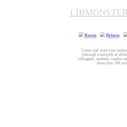
LIBMONSTE
Russia
Belarus
Create and store your author
(through a network of affilia
colleagues, students, readers a
more than 100 tools