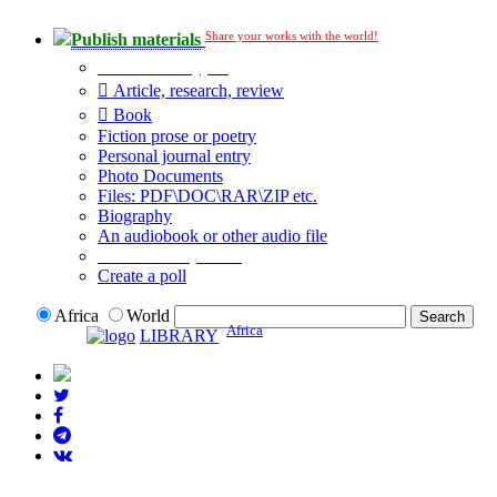
Share your works with the world!
Publish materials
Publication type?
Article, research, review
Book
Fiction prose or poetry
Personal journal entry
Photo Documents
Files: PDF\DOC\RAR\ZIP etc.
Biography
An audiobook or other audio file
Additional options:
Create a poll
Africa
World
Africa
LIBRARY