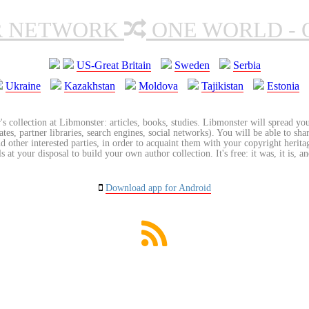
R NETWORK
ONE WORLD - 
US-Great Britain
Sweden
Serbia
Ukraine
Kazakhstan
Moldova
Tajikistan
Estonia
's collection at Libmonster: articles, books, studies. Libmonster will spread you
tes, partner libraries, search engines, social networks). You will be able to sha
nd other interested parties, in order to acquaint them with your copyright herit
 at your disposal to build your own author collection. It's free: it was, it is, an
Download app for Android