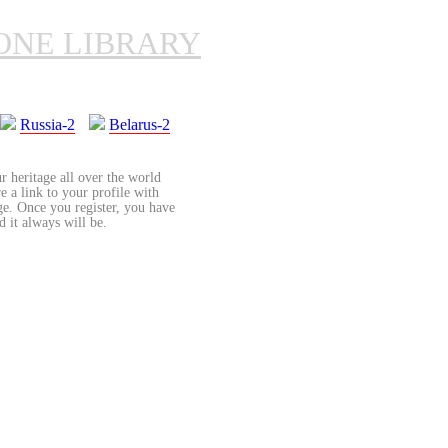
ONE LIBRARY
Russia-2
Belarus-2
r heritage all over the world
re a link to your profile with
age. Once you register, you have
d it always will be.