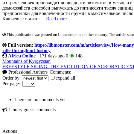
из трех человек производит до двадцати автоматов в месяц, а 
домохозяйств способен выпускать до пятидесяти тысяч единиц 
предпосылки для вовлеченности оружия в максимальное число 
Ключевые статист ...
Read more
____________________
This publication was posted on Libmonster in another country. The article seeme
Full version:
https://libmonster.com/m/articles/view/How-many
rifle-throughout-history
Africa Online
·
171 days ago
0
148
Mountains of Kyrgyzstan
FREESTYLE SKIING: THE EVOLUTION OF ACROBATIC E
Professional Authors' Comments:
Order by:
expand all
Per page:
There are no comments yet
Library guests comments
Actions