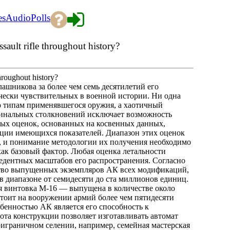
es
Audio
Polls
ault rifle throughout history?
hroughout history?
лашникова за более чем семь десятилетий его
чески чувствительных в военной истории. Ни одна
по типам применявшегося оружия, а хаотичный
минальных столкновений исключает возможность
тных оценок, основанных на косвенных данных,
яции имеющихся показателей. Диапазон этих оценок
, и понимание методологии их получения необходимо
как базовый фактор. Любая оценка летальности
едентных масштабов его распространения. Согласно
тво выпущенных экземпляров АК всех модификаций,
 диапазоне от семидесяти до ста миллионов единиц.
я винтовка М-16 — выпущена в количестве около
тоит на вооружении армий более чем пятидесяти
обенностью АК является его способность к
ота конструкции позволяет изготавливать автомат
играничном селении, например, семейная мастерская